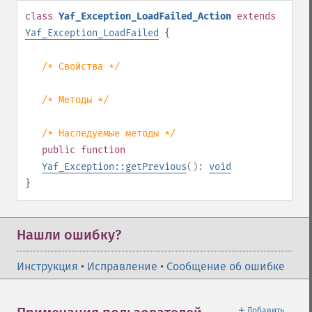
class
Yaf_Exception_LoadFailed_Action
extends
Yaf_Exception_LoadFailed
{
/* Свойства */
/* Методы */
/* Наследуемые методы */
public
function
Yaf_Exception::getPrevious
():
void
}
Нашли ошибку?
Инструкция
•
Исправление
•
Сообщение об ошибке
＋
Добавить