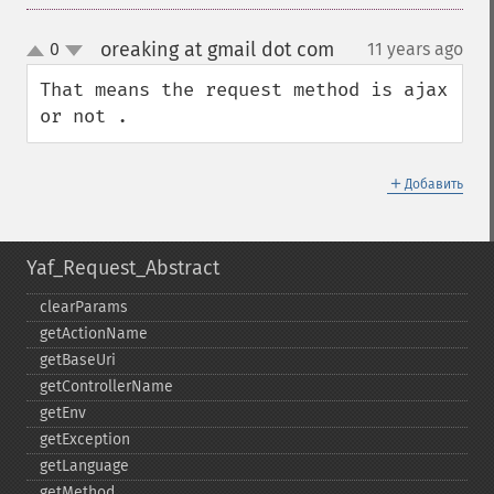
oreaking at gmail dot com
0
11 years ago
¶
up
down
That means the request method is ajax 
or not .
＋
Добавить
Yaf_Request_Abstract
clearParams
getActionName
getBaseUri
getControllerName
getEnv
getException
getLanguage
getMethod