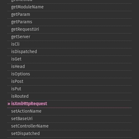
getModuleName
getParam
getParams
getRequestUri
getServer
isCli
isDispatched
isGet
isHead
isOptions
isPost
isPut
isRouted
isXmlHttpRequest
setActionName
setBaseUri
setControllerName
setDispatched