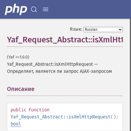
Язык:
Yaf_Request_Abstract::isXmlHtt
(Yaf >=1.0.0)
Yaf_Request_Abstract::isXmlHttpRequest
—
Определяет, является ли запрос AJAX-запросом
Описание
¶
public
function
Yaf_Request_Abstract::isXmlHttpRequest
():
bool