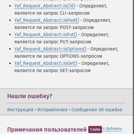
Yaf_Request_Abstract::isCli()
- Определяет,
является ли запрос CLI-запросом
Yaf_Request_Abstract::isPost()
- Определяет,
является ли запрос POST-запросом
Yaf_Request_Abstract::isPut()
- Определяет,
является ли запрос PUT-запросом
Yaf_Request_Abstract::isOptions()
- Определяет,
является ли запрос OPTIONS-запросом
Yaf_Request_Abstract::isGet()
- Определяет,
является ли запрос GET-запросом
Нашли ошибку?
Инструкция
•
Исправление
•
Сообщение об ошибке
＋
Примечания пользователей
Добавить
1 note