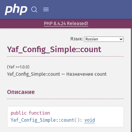
PHP 8.4.24 Released!
Язык:
Yaf_Config_Simple::count
(Yaf >=1.0.0)
Yaf_Config_Simple::count
—
Назначение count
Описание
¶
public
function
Yaf_Config_Simple::count
():
void