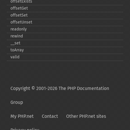
offsetExists
offsetGet
offsetSet
offsetUnset
readonly
rewind
_​_​set
toArray
valid
Copyright © 2001-2026 The PHP Documentation
Group
My PHP.net
Contact
Other PHP.net sites