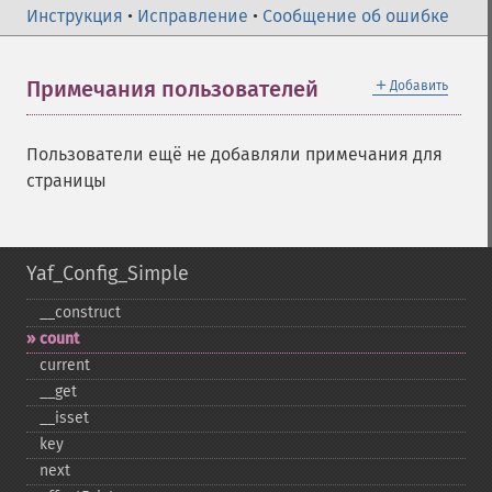
Инструкция
•
Исправление
•
Сообщение об ошибке
＋
Примечания пользователей
Добавить
Пользователи ещё не добавляли примечания для
страницы
Yaf_Config_Simple
_​_​construct
count
current
_​_​get
_​_​isset
key
next