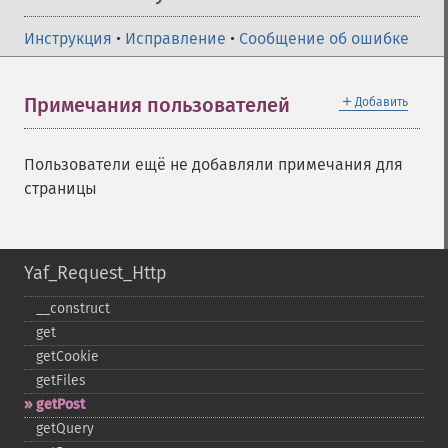
Инструкция
•
Исправление
•
Сообщение об ошибке
＋
Примечания пользователей
Добавить
Пользователи ещё не добавляли примечания для
страницы
Yaf_Request_Http
_​_​construct
get
getCookie
getFiles
getPost
getQuery