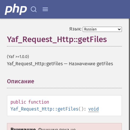
Язык:
Yaf_Request_Http::getFiles
(Yaf >=1.0.0)
Yaf_Request_Http::getFiles
—
Назначение getFiles
Описание
¶
public
function
Yaf_Request_Http::getFiles
():
void
Функцию пока не