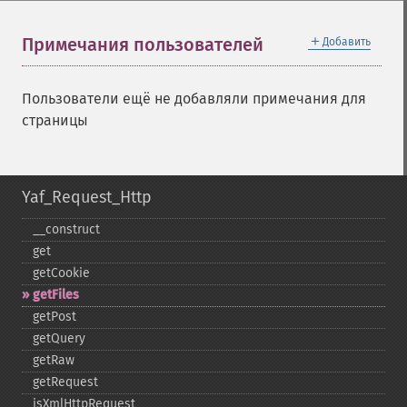
＋
Примечания пользователей
Добавить
Пользователи ещё не добавляли примечания для
страницы
Yaf_Request_Http
_​_​construct
get
getCookie
getFiles
getPost
getQuery
getRaw
getRequest
isXmlHttpRequest