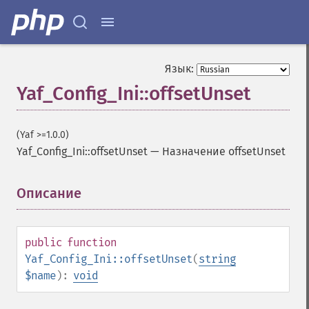
Язык:
Yaf_Config_Ini::offsetUnset
(Yaf >=1.0.0)
Yaf_Config_Ini::offsetUnset
—
Назначение offsetUnset
Описание
¶
public
function
Yaf_Config_Ini::offsetUnset
(
string
$name
):
void