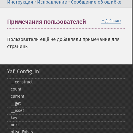
Инструкция
•
Исправление
•
Сообщение об ошибке
＋
Примечания пользователей
Добавить
Пользователи ещё не добавляли примечания для
страницы
Yaf_Config_Ini
_​_​construct
count
current
_​_​get
_​_​isset
key
next
offsetExists