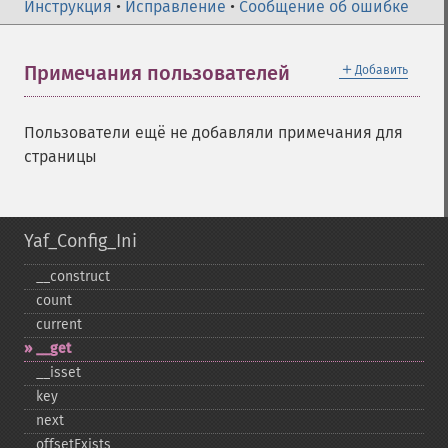
Инструкция
•
Исправление
•
Сообщение об ошибке
＋
Примечания пользователей
Добавить
Пользователи ещё не добавляли примечания для
страницы
Yaf_Config_Ini
_​_​construct
count
current
_​_​get
_​_​isset
key
next
offsetExists