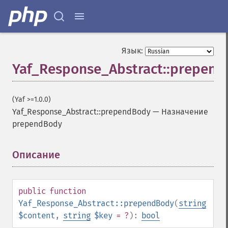
Язык:
Yaf_Response_Abstract::prepen
(Yaf >=1.0.0)
Yaf_Response_Abstract::prependBody
—
Назначение
prependBody
Описание
¶
public
function
Yaf_Response_Abstract::prependBody
(
string
$content
,
string
$key
= ?
):
bool