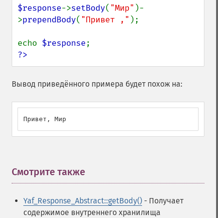
$response
->
setBody
(
"Мир"
)-
>
prependBody
(
"Привет ,"
);

echo 
$response
?>
Вывод приведённого примера будет похож на:
Привет, Мир
Смотрите также
¶
Yaf_Response_Abstract::getBody()
- Получает
содержимое внутреннего хранилища