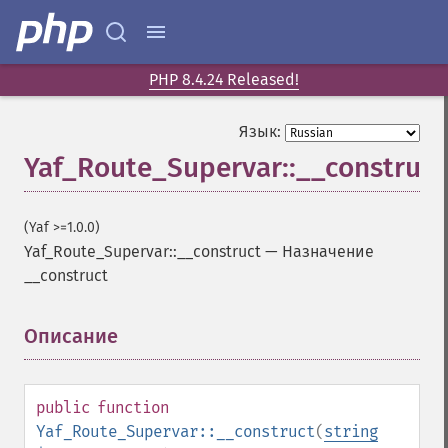
PHP 8.4.24 Released!
Язык:
Yaf_Route_Supervar::__construct
(Yaf >=1.0.0)
Yaf_Route_Supervar::__construct
—
Назначение
__construct
Описание
¶
public
function
Yaf_Route_Supervar::__construct
(
string