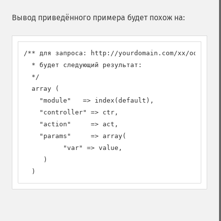
Вывод приведённого примера будет похож на:
/** для запроса: http://yourdomain.com/xx/oo/?r=/c
  * будет следующий результат:

  */

  array (

    "module"   => index(default),

    "controller" => ctr,

    "action"     => act,

    "params"     => array(

          "var" => value,

     )

  )