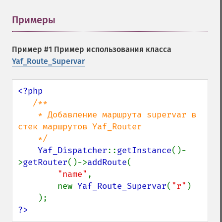
Примеры
¶
Пример #1 Пример использования класса
Yaf_Route_Supervar
<?php

/**

    * Добавление маршрута supervar в 
стек маршрутов Yaf_Router

    */

Yaf_Dispatcher
::
getInstance
()-
>
getRouter
()->
addRoute
(

"name"
,

        new 
Yaf_Route_Supervar
(
"r"
)

?>