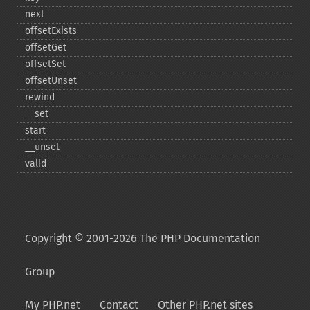
next
offsetExists
offsetGet
offsetSet
offsetUnset
rewind
_​_​set
start
_​_​unset
valid
Copyright © 2001-2026 The PHP Documentation
Group
My PHP.net
Contact
Other PHP.net sites