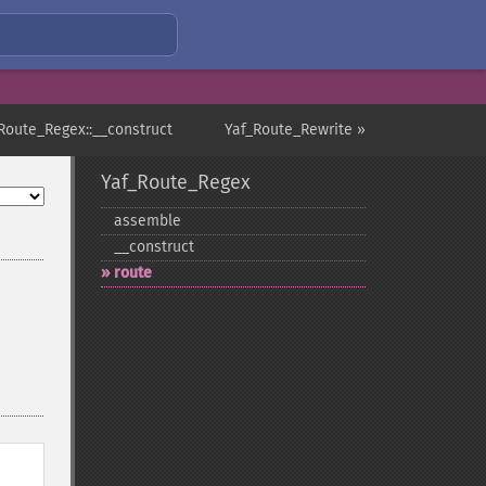
Route_Regex::__construct
Yaf_Route_Rewrite »
Yaf_Route_Regex
assemble
_​_​construct
route