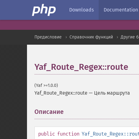
Downloads
Documentation
Предисловие
Справочник функций
Другие 
Yaf_Route_Regex::route
(Yaf >=1.0.0)
Yaf_Route_Regex::route
—
Цель маршрута
Описание
¶
public
function
Yaf_Route_Regex::rou