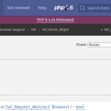
Get Involved
Help
Search docs
PHP 8.4.24 Released!
базовые модули
Yaf
Yaf_Route_Regex
« Yaf_
Язык:
te
(
Yaf_Request_Abstract
$request
):
bool