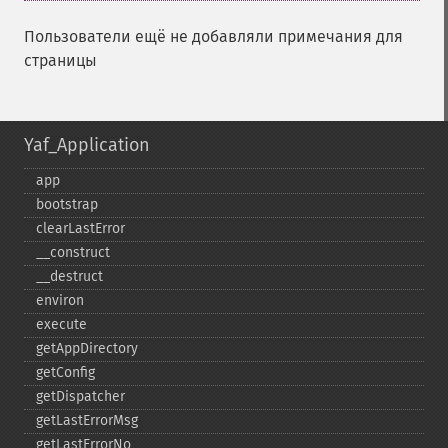
Пользователи ещё не добавляли примечания для
страницы
Yaf_Application
app
bootstrap
clearLastError
_​_​construct
_​_​destruct
environ
execute
getAppDirectory
getConfig
getDispatcher
getLastErrorMsg
getLastErrorNo