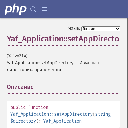
Язык:
Yaf_Application::setAppDirectory
(Yaf >=2.1.4)
Yaf_Application::setAppDirectory
—
Изменить
директорию приложения
Описание
¶
public
function
Yaf_Application::setAppDirectory
(
string
$directory
):
Yaf_Application