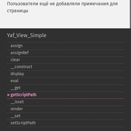
Пользователи ещё не добавляли примечания для
страницы
Yaf_View_Simple
assign
assignRef
clear
_​_​construct
display
eval
_​_​get
getScriptPath
_​_​isset
render
_​_​set
setScriptPath