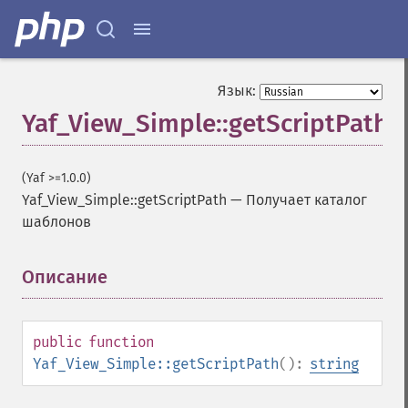
Язык:
Yaf_View_Simple::getScriptPath
(Yaf >=1.0.0)
Yaf_View_Simple::getScriptPath
—
Получает каталог
шаблонов
Описание
¶
public
function
Yaf_View_Simple::getScriptPath
():
string