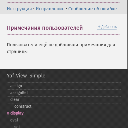
Инструкция
•
Исправление
•
Сообщение об ошибке
＋
Примечания пользователей
Добавить
Пользователи ещё не добавляли примечания для
страницы
Yaf_View_Simple
assign
assignRef
clear
_​_​construct
display
eval
_​_​get