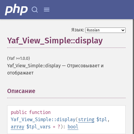
Язык:
Yaf_View_Simple::display
(Yaf >=1.0.0)
Yaf_View_Simple::display
—
Отрисовывает и
отображает
Описание
¶
public
function
Yaf_View_Simple::display
(
string
$tpl
,
array
$tpl_vars
= ?
):
bool