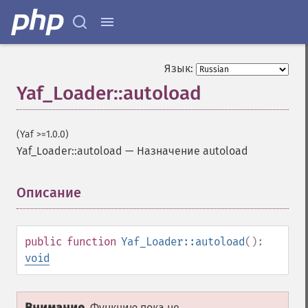
Язык:
Yaf_Loader::autoload
(Yaf >=1.0.0)
Yaf_Loader::autoload
—
Назначение autoload
Описание
¶
public
function
Yaf_Loader::autoload
():
void
Функцию пока не