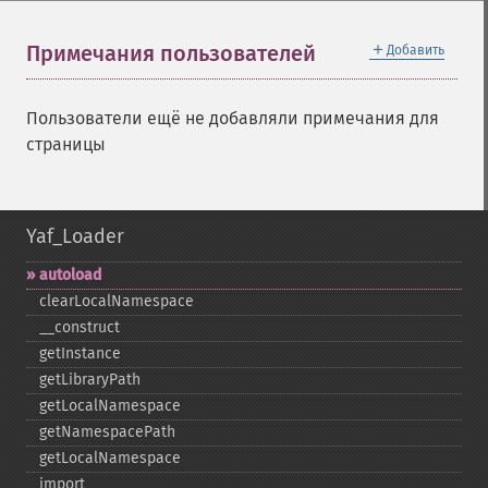
＋
Примечания пользователей
Добавить
Пользователи ещё не добавляли примечания для
страницы
Yaf_Loader
autoload
clearLocalNamespace
_​_​construct
getInstance
getLibraryPath
getLocalNamespace
getNamespacePath
getLocalNamespace
import