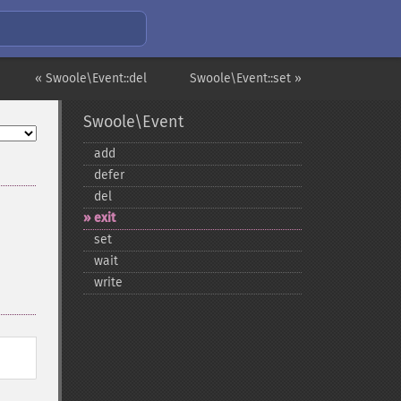
« Swoole\Event::del
Swoole\Event::set »
Swoole\Event
add
defer
del
exit
set
wait
write