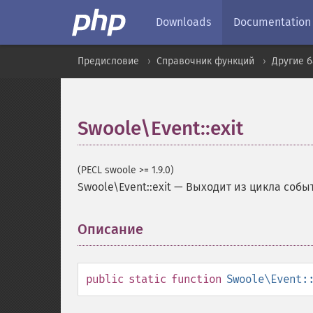
Downloads
Documentation
Предисловие
Справочник функций
Другие 
Swoole\Event::exit
(PECL swoole >= 1.9.0)
Swoole\Event::exit
—
Выходит из цикла событ
Описание
¶
public
static
function
Swoole\Event: