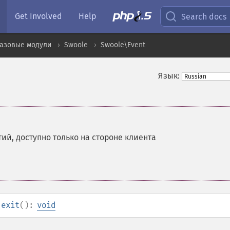
Get Involved
Help
Search docs
базовые модули
Swoole
Swoole\Event
Язык:
ий, доступно только на стороне клиента
:exit
():
void