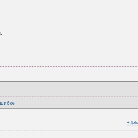
.
ошибке
＋
Доб