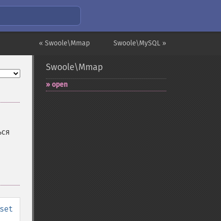
« Swoole\Mmap
Swoole\MySQL »
Swoole\Mmap
open
ься
set