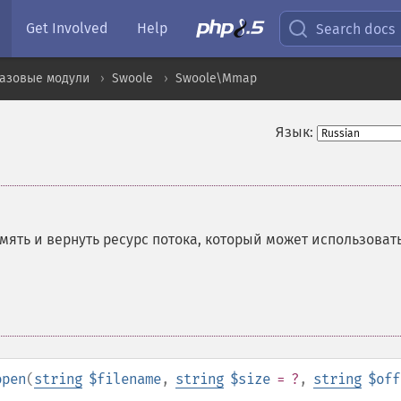
Get Involved
Help
Search docs
базовые модули
Swoole
Swoole\Mmap
Язык:
мять и вернуть ресурс потока, который может использоват
open
(
string
$filename
,
string
$size
= ?
,
string
$off