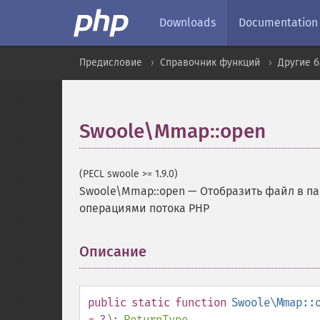
Downloads
Documentation
Предисловие
Справочник функций
Другие 
Swoole\Mmap::open
(PECL swoole >= 1.9.0)
Swoole\Mmap::open
—
Отобразить файл в па
операциями потока PHP
Описание
¶
public
static
function
Swoole\Mmap::
= ?
):
ReturnType