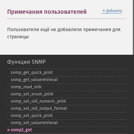
＋
Примечания пользователей
Добавить
Пользователи ещё не добавляли примечания для
страницы
Функции SNMP
snmp_​get_​quick_​print
snmp_​get_​valueretrieval
snmp_​read_​mib
snmp_​set_​enum_​print
snmp_​set_​oid_​numeric_​print
snmp_​set_​oid_​output_​format
snmp_​set_​quick_​print
snmp_​set_​valueretrieval
snmp2_​get