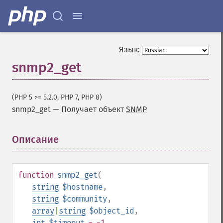
Язык:
snmp2_get
(PHP 5 >= 5.2.0, PHP 7, PHP 8)
snmp2_get
—
Получает объект
SNMP
Описание
¶
function
snmp2_get
(
string
$hostname
,
string
$community
,
array
|
string
$object_id
,
int
$timeout
= -1
,