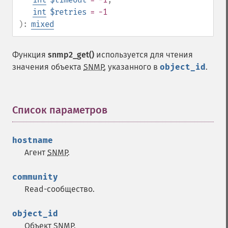
int
$retries
= -1
):
mixed
Функция
snmp2_get()
используется для чтения
значения объекта
SNMP
, указанного в
object_id
.
Список параметров
¶
hostname
Агент
SNMP
.
community
Read-сообщество.
object_id
Объект
SNMP
.