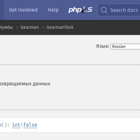
Get Involved
Help
Search docs
службы
Gearman
GearmanTask
Язык:
возвращаемых данных
e
():
int
|
false