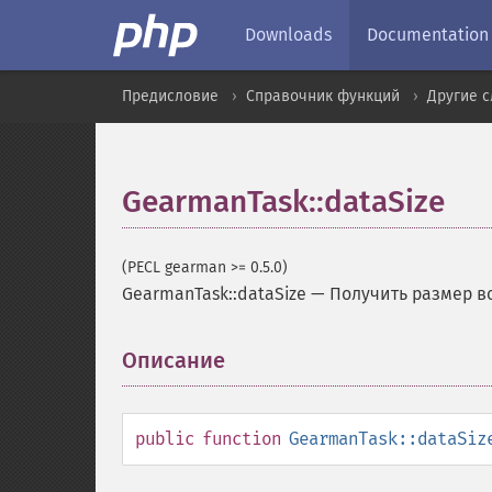
Downloads
Documentation
Предисловие
Справочник функций
Другие 
GearmanTask::dataSize
(PECL gearman >= 0.5.0)
GearmanTask::dataSize
—
Получить размер 
Описание
¶
public
function
GearmanTask::dataSiz