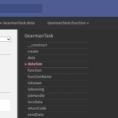
« GearmanTask::data
GearmanTask::function »
GearmanTask
_​_​construct
create
data
dataSize
function
functionName
isKnown
isRunning
jobHandle
recvData
returnCode
sendData