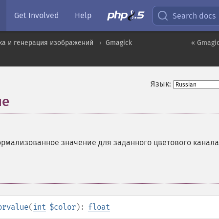
Get Involved
Help
Search docs
ка и генерация изображений
Gmagick
« Gmagic
Язык:
ue
рмализованное значение для заданного цветового канала
orvalue
(
int
$color
):
float