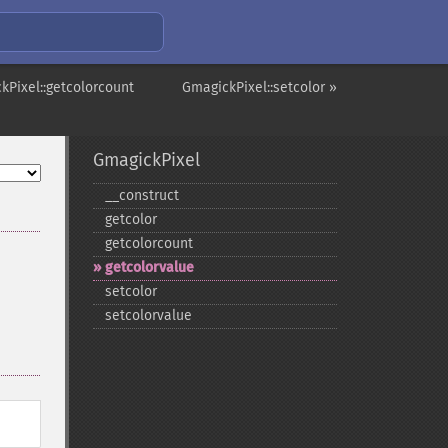
kPixel::getcolorcount
GmagickPixel::setcolor »
GmagickPixel
_​_​construct
getcolor
getcolorcount
getcolorvalue
setcolor
setcolorvalue