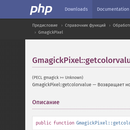
Downloads
Documentation
Предисловие
Справочник функций
Обработ
GmagickPixel
GmagickPixel::getcolorval
(PECL gmagick >= Unknown)
GmagickPixel::getcolorvalue
—
Возвращает но
Описание
¶
public
function
GmagickPixel::getcol