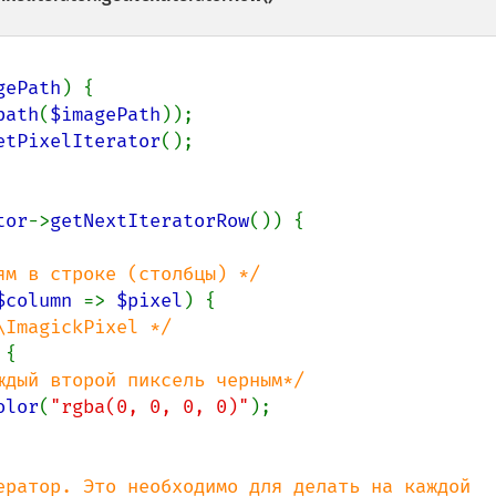
gePath
) {

path
(
$imagePath
));

etPixelIterator
();

tor
->
getNextIteratorRow
()) {

ям в строке (столбцы) */

$column 
=> 
$pixel
) {

ImagickPixel */

{

ждый второй пиксель черным*/

olor
(
"rgba(0, 0, 0, 0)"
);

ератор. Это необходимо для делать на каждой 