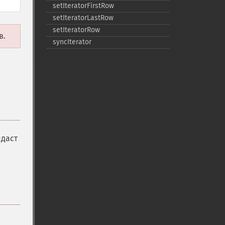
setIteratorFirstRow
setIteratorLastRow
setIteratorRow
в.
syncIterator
ыдаст