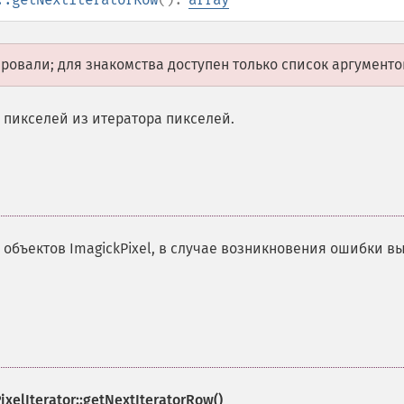
овали; для знакомства доступен только список аргументо
пикселей из итератора пикселей.
объектов ImagickPixel, в случае возникновения ошибки в
ixelIterator::getNextIteratorRow()