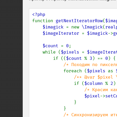
function 
getNextIteratorRow
(
$ima
$imagick 
= new 
\Imagick
(
real
$imageIterator 
= 
$imagick
->
g
$count 
= 
0
;

    while (
$pixels 
= 
$imageItera
        if ((
$count 
% 
3
) == 
0
) {

/* Походим по пиксел
foreach (
$pixels 
as 
/** @var $pixel \
if (
$column 
% 
2
) 
/* Красим ка
$pixel
->
setC
                }

            }

/* Синхронизируем ит