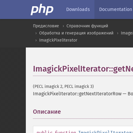
Downloads
Documentation
Предисловие
Справочник функций
Обработка и генерация изображений
Image
ImagickPixelIterator
ImagickPixelIterator::get
(PECL imagick 2, PECL imagick 3)
ImagickPixelIterator::getNextIteratorRow
—
Во
Описание
¶
public
function
ImagickPixelIterator