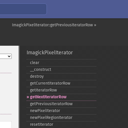
ImagickPixelIterator::getPreviousIteratorRow »
ImagickPixelIterator
clear
_​_​construct
destroy
getCurrentIteratorRow
getIteratorRow
getNextIteratorRow
getPreviousIteratorRow
newPixelIterator
newPixelRegionIterator
resetIterator