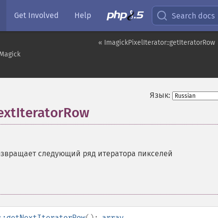
Get Involved
Help
Search docs
« ImagickPixelIterator::getIteratorRow
Magick
Язык:
NextIteratorRow
звращает следующий ряд итератора пикселей
::getNextIteratorRow
():
array