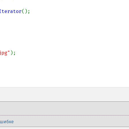
Iterator
();

jpg"
);

ошибке