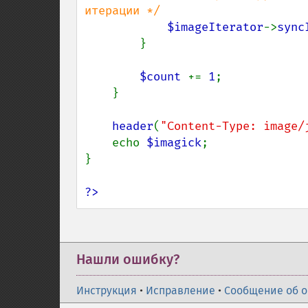
итерации */

$imageIterator
->
sync
        }

$count 
+= 
1
;

    }

header
(
"Content-Type: image/
    echo 
$imagick
;

}

?>
Нашли ошибку?
Инструкция
•
Исправление
•
Сообщение об 