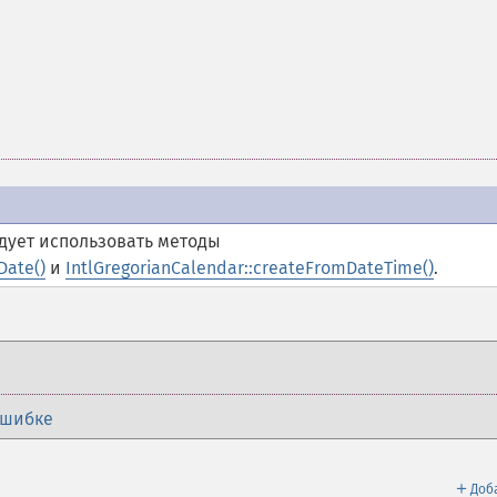
дует использовать методы
Date()
и
IntlGregorianCalendar::createFromDateTime()
.
ошибке
＋
Доб