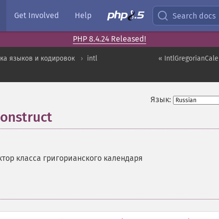
Get Involved
Help
Search docs
PHP 8.4.24 Released!
ка языков и кодировок
intl
« IntlGregorianCal
Язык:
construct
ктор класса григорианского календаря