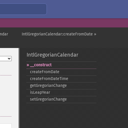
endar
IntlGregorianCalendar::createFromDate »
IntlGregorianCalendar
_​_​construct
createFromDate
createFromDateTime
getGregorianChange
isLeapYear
setGregorianChange