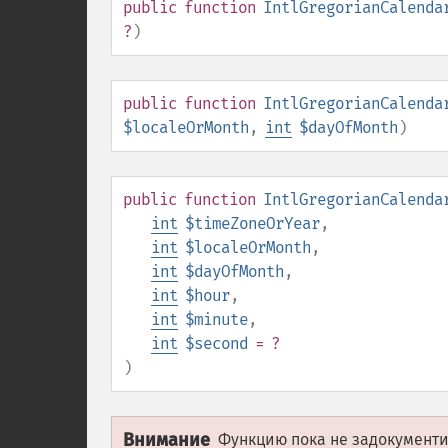
public
function
IntlGregorianCalenda
?
)
public
function
IntlGregorianCalenda
$localeOrMonth
,
int
$dayOfMonth
)
public
function
IntlGregorianCalenda
int
$timeZoneOrYear
,
int
$localeOrMonth
,
int
$dayOfMonth
,
int
$hour
,
int
$minute
,
int
$second
= ?
)
Внимание
Функцию пока не задокументир