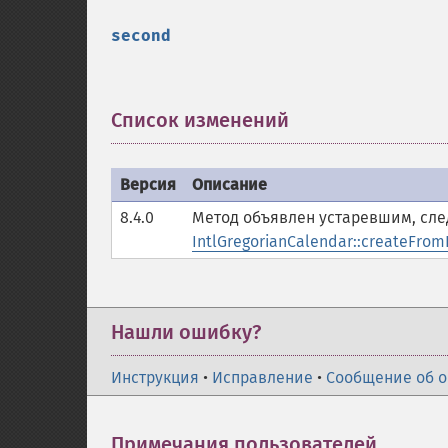
second
Список изменений
¶
Версия
Описание
8.4.0
Метод объявлен устаревшим, сле
IntlGregorianCalendar::createFrom
Нашли ошибку?
Инструкция
•
Исправление
•
Сообщение об 
Примечания пользователей