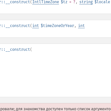
r::__construct
(
IntlTimeZone
$tz
= ?
,
string
$locale
r::__construct
(
int
$timeZoneOrYear
,
int
r::__construct
(
овали; для знакомства доступен только список аргументо