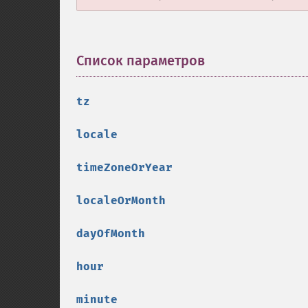
Список параметров
¶
tz
locale
timeZoneOrYear
localeOrMonth
dayOfMonth
hour
minute