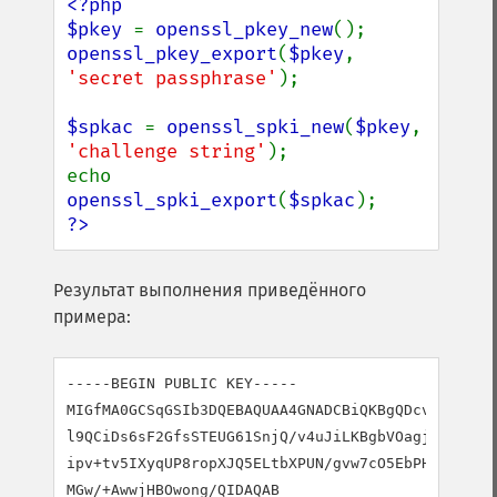
<?php

$pkey 
= 
openssl_pkey_new
openssl_pkey_export
(
$pkey
, 
'secret passphrase'
);

$spkac 
= 
openssl_spki_new
(
$pkey
, 
'challenge string'
);

echo 
openssl_spki_export
(
$spkac
?>
Результат выполнения приведённого
примера:
-----BEGIN PUBLIC KEY-----

MIGfMA0GCSqGSIb3DQEBAQUAA4GNADCBiQKBgQDcvQh9SKOPv
l9QCiDs6sF2GfsSTEUG61SnjQ/v4uJiLKBgbVOagj9rkSCwtT
ipv+tv5IXyqUP8ropXJQ5ELtbXPUN/gvw7cO5EbPHr/7eMhbp
MGw/+AwwjHBOwong/QIDAQAB
