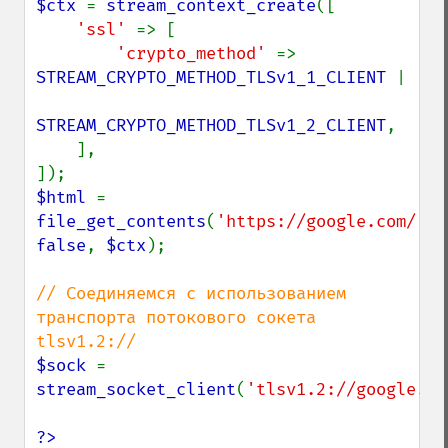
$ctx 
= 
stream_context_create
([

'ssl' 
=> [

'crypto_method' 
=> 
STREAM_CRYPTO_METHOD_TLSv1_1_CLIENT 
|

STREAM_CRYPTO_METHOD_TLSv1_2_CLIENT
,

    ],

$html 
= 
file_get_contents
(
'https://google.com/'
, 
false
, 
$ctx
);

// Соединяемся с использованием 
транспорта потокового сокета 
$sock 
= 
stream_socket_client
(
'tlsv1.2://google.co
?>