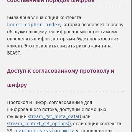
собственный порядок шифров
¶
Была добавлена опция контекста
honor_cipher_order
, которая позволяет серверу
обслуживающему зашифрованный поток самому
определять шифры, которыми будет пользоваться
клиент. Это позволить снизить риск атаки типа
BEAST.
Доступ к согласованному протоколу и
шифру
¶
Протокол и шифр, согласованные для
шифрованного потока, доступны с помощью
функций
stream_get_meta_data()
или
stream_context_get_options()
, если опция контекста
SSL
capture_session_meta
установлена как