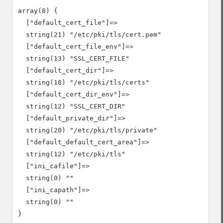
array(8) {

  ["default_cert_file"]=>

  string(21) "/etc/pki/tls/cert.pem"

  ["default_cert_file_env"]=>

  string(13) "SSL_CERT_FILE"

  ["default_cert_dir"]=>

  string(18) "/etc/pki/tls/certs"

  ["default_cert_dir_env"]=>

  string(12) "SSL_CERT_DIR"

  ["default_private_dir"]=>

  string(20) "/etc/pki/tls/private"

  ["default_default_cert_area"]=>

  string(12) "/etc/pki/tls"

  ["ini_cafile"]=>

  string(0) ""

  ["ini_capath"]=>

  string(0) ""
