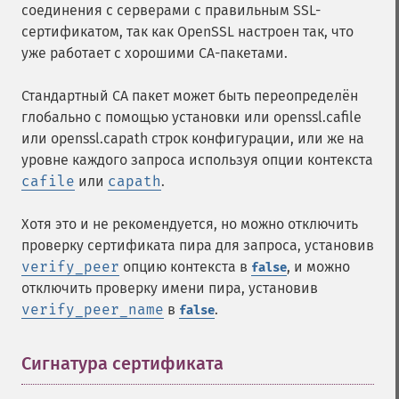
соединения с серверами с правильным SSL-
сертификатом, так как OpenSSL настроен так, что
уже работает с хорошими CA-пакетами.
Стандартный CA пакет может быть переопределён
глобально с помощью установки или openssl.cafile
или openssl.capath строк конфигурации, или же на
уровне каждого запроса используя опции контекста
cafile
или
capath
.
Хотя это и не рекомендуется, но можно отключить
проверку сертификата пира для запроса, установив
verify_peer
опцию контекста в
, и можно
false
отключить проверку имени пира, установив
verify_peer_name
в
.
false
Сигнатура сертификата
¶