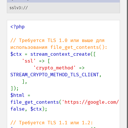
sslv3://
<?php

// Требуется TLS 1.0 или выше для 
$ctx 
= 
stream_context_create
([

'ssl' 
=> [

'crypto_method' 
=> 
STREAM_CRYPTO_METHOD_TLS_CLIENT
,

    ],

$html 
= 
file_get_contents
(
'https://google.com/'
, 
false
, 
$ctx
);
