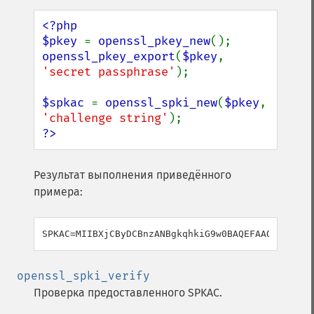
<?php

$pkey 
= 
openssl_pkey_new
openssl_pkey_export
(
$pkey
, 
'secret passphrase'
);

$spkac 
= 
openssl_spki_new
(
$pkey
, 
'challenge string'
?>
Результат выполнения приведённого
примера:
openssl_spki_verify
Проверка предоставленного SPKAC.