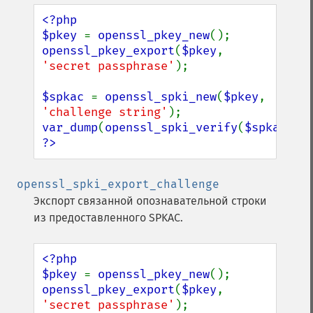
<?php

$pkey 
= 
openssl_pkey_new
openssl_pkey_export
(
$pkey
, 
'secret passphrase'
);

$spkac 
= 
openssl_spki_new
(
$pkey
, 
'challenge string'
var_dump
(
openssl_spki_verify
(
$spkac
?>
openssl_spki_export_challenge
Экспорт связанной опознавательной строки
из предоставленного SPKAC.
<?php

$pkey 
= 
openssl_pkey_new
openssl_pkey_export
(
$pkey
, 
'secret passphrase'
);
