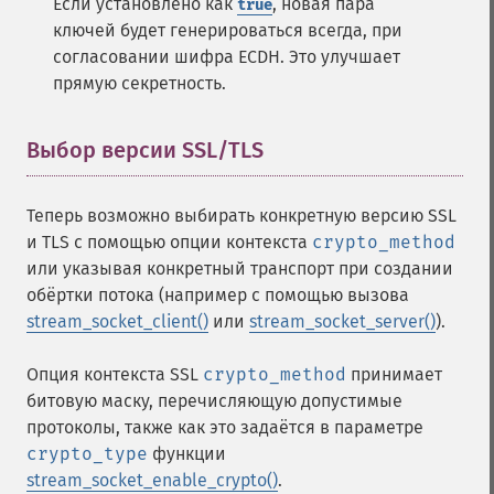
Если установлено как
, новая пара
true
ключей будет генерироваться всегда, при
согласовании шифра ECDH. Это улучшает
прямую секретность.
Выбор версии SSL/TLS
¶
Теперь возможно выбирать конкретную версию SSL
и TLS с помощью опции контекста
crypto_method
или указывая конкретный транспорт при создании
обёртки потока (например с помощью вызова
stream_socket_client()
или
stream_socket_server()
).
Опция контекста SSL
crypto_method
принимает
битовую маску, перечисляющую допустимые
протоколы, также как это задаётся в параметре
crypto_type
функции
stream_socket_enable_crypto()
.