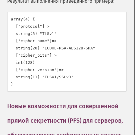
Результат выполнения приведённого примера:
array(4) {

  ["protocol"]=>

  string(5) "TLSv1"

  ["cipher_name"]=>

  string(20) "ECDHE-RSA-AES128-SHA"

  ["cipher_bits"]=>

  int(128)

  ["cipher_version"]=>

  string(11) "TLSv1/SSLv3"

Новые возможности для совершенной
прямой секретности (PFS) для серверов,