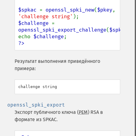
$spkac 
= 
openssl_spki_new
(
$pkey
, 
'challenge string'
$challenge 
= 
openssl_spki_export_challenge
(
$spkac
);

echo 
$challenge
?>
Результат выполнения приведённого
примера:
openssl_spki_export
Экспорт публичного ключа (
PEM
) RSA в
формате из SPKAC.