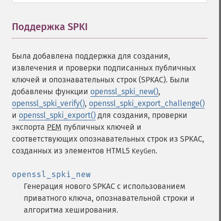
Поддержка SPKI
¶
Была добавлена поддержка для создания,
извлечения и проверки подписанных публичных
ключей и опознавательных строк (SPKAC). Были
добавлены функции
openssl_spki_new()
,
openssl_spki_verify()
,
openssl_spki_export_challenge()
и
openssl_spki_export()
для создания, проверки
экспорта
PEM
публичных ключей и
соответствующих опознавательных строк из SPKAC,
созданных из элементов HTML5
.
KeyGen
openssl_spki_new
Генерация нового SPKAC с использованием
приватного ключа, опознавательной строки и
алгоритма хеширования.