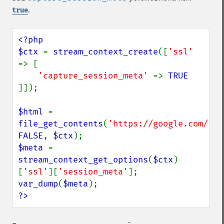
.
true
<?php

$ctx 
= 
stream_context_create
([
'ssl' 
=> [

'capture_session_meta' 
=> 
]]);

$html 
= 
file_get_contents
(
'https://google.com/'
, 
FALSE
, 
$ctx
$meta 
= 
stream_context_get_options
(
$ctx
)
[
'ssl'
][
'session_meta'
var_dump
(
$meta
?>