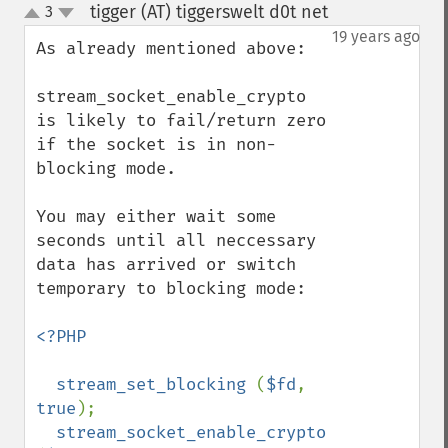
tigger (AT) tiggerswelt d0t net
3
¶
up
down
19 years ago
As already mentioned above:

stream_socket_enable_crypto 
is likely to fail/return zero 
if the socket is in non-
blocking mode.

You may either wait some 
seconds until all neccessary 
data has arrived or switch 
temporary to blocking mode:

<?PHP

  stream_set_blocking 
(
$fd
, 
true
);

stream_socket_enable_crypto 