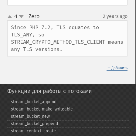
Zero
-1
2 years ago
¶
up
down
Since PHP 7.2, TLS equates to 
TLS_ANY, so 
STREAM_CRYPTO_METHOD_TLS_CLIENT means 
any TLS versions.
＋
Добавить
Функции для работы с потоками
stream_​bucket_​append
stream_​bucket_​make_​writeable
stream_​bucket_​new
stream_​bucket_​prepend
stream_​context_​create