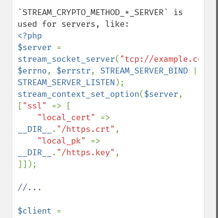
`STREAM_CRYPTO_METHOD_*_SERVER` is 
<?php

$server 
= 
stream_socket_server
(
"tcp://example.com:4
$errno
, 
$errstr
, 
STREAM_SERVER_BIND 
| 
STREAM_SERVER_LISTEN
stream_context_set_option
(
$server
, 
[
"ssl" 
=> [

"local_cert" 
=> 
__DIR__
.
"/https.crt"
,

"local_pk" 
=> 
__DIR__
.
"/https.key"
,

]]);

//...

$client 
= 