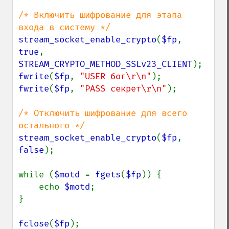
/* Включить шифрование для этапа 
stream_socket_enable_crypto
(
$fp
, 
true
, 
STREAM_CRYPTO_METHOD_SSLv23_CLIENT
fwrite
(
$fp
, 
"USER бог\r\n"
fwrite
(
$fp
, 
"PASS секрет\r\n"
);

/* Отключить шифрование для всего 
stream_socket_enable_crypto
(
$fp
, 
false
);

while (
$motd 
= 
fgets
(
$fp
)) {

    echo 
$motd
;

}

fclose
(
$fp