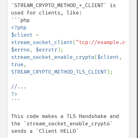
`STREAM_CRYPTO_METHOD_*_CLIENT` is 
used for clients, like:

<?php

$client 
= 
stream_socket_client
(
"tcp://example.com:4
$errno
, 
$errstr
stream_socket_enable_crypto
(
$client
, 
true
, 
STREAM_CRYPTO_METHOD_TLS_CLIENT
);

```

This code makes a TLS Handshake and 
the `stream_socket_enable_crypto` 
sends a `Client HELLO`
