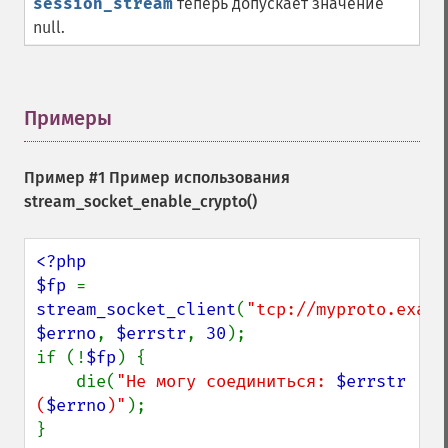
session_stream
теперь допускает значение
null.
Примеры
¶
Пример #1 Пример использования
stream_socket_enable_crypto()
<?php

$fp 
= 
stream_socket_client
(
"tcp://myproto.examp
$errno
, 
$errstr
, 
30
);

if (!
$fp
) {

    die(
"Не могу соединиться: 
$errstr
(
$errno
)"
);

}
