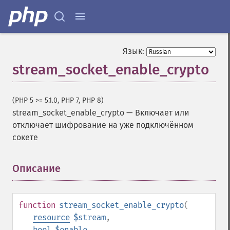
Язык:
stream_socket_enable_crypto
(PHP 5 >= 5.1.0, PHP 7, PHP 8)
stream_socket_enable_crypto
—
Включает или
отключает шифрование на уже подключённом
сокете
Описание
¶
function
stream_socket_enable_crypto
(
resource
$stream
,
bool
$enable
,