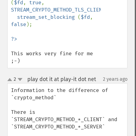
(
$fd
, 
true
, 
STREAM_CRYPTO_METHOD_TLS_CLIENT
);

stream_set_blocking 
(
$fd
, 
false
);

This works very fine for me 
;-)
play dot it at play-it dot net
2
2 years ago
¶
up
down
Information to the difference of 
`crypto_method`

There is 
`STREAM_CRYPTO_METHOD_*_CLIENT` and 
`STREAM_CRYPTO_METHOD_*_SERVER`
