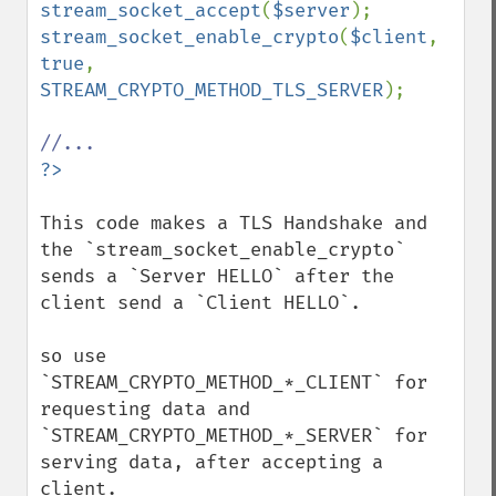
stream_socket_accept
(
$server
stream_socket_enable_crypto
(
$client
, 
true
, 
STREAM_CRYPTO_METHOD_TLS_SERVER
);

This code makes a TLS Handshake and 
the `stream_socket_enable_crypto` 
sends a `Server HELLO` after the 
client send a `Client HELLO`.

so use 
`STREAM_CRYPTO_METHOD_*_CLIENT` for 
requesting data and 
`STREAM_CRYPTO_METHOD_*_SERVER` for 
serving data, after accepting a 
client.