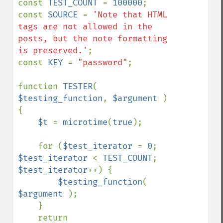
const 
TEST_COUNT 
= 
100000
;

const 
SOURCE 
= 
'Note that HTML 
tags are not allowed in the 
posts, but the note formatting 
is preserved.'
;

const 
KEY 
= 
"password"
;

function 
TESTER
( 
$testing_function
, 
$argument 
)

{

$t 
= 
microtime
(
true
);

    for (
$test_iterator 
= 
0
; 
$test_iterator 
< 
TEST_COUNT
; 
$test_iterator
++) {

$testing_function
( 
$argument 
);

    }

    return 