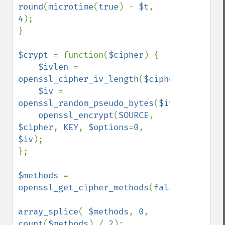
round
(
microtime
(
true
) - 
$t
, 
4
);

}

$crypt 
= function(
$cipher
) {

$ivlen 
= 
openssl_cipher_iv_length
(
$cipher
);

$iv 
= 
openssl_random_pseudo_bytes
(
$ivlen
);

openssl_encrypt
(
SOURCE
, 
$cipher
, 
KEY
, 
$options
=
0
, 
$iv
);

};

$methods 
= 
openssl_get_cipher_methods
(
false
);

array_splice
( 
$methods
, 
0
, 
count
(
$methods
) / 
2
);
