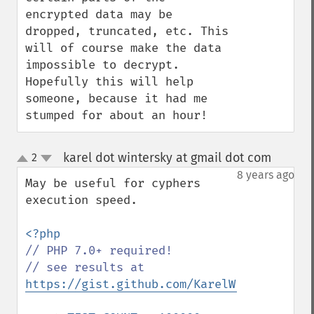
encrypted data may be 
dropped, truncated, etc. This 
will of course make the data 
impossible to decrypt. 
Hopefully this will help 
someone, because it had me 
stumped for about an hour!
karel dot wintersky at gmail dot com
2
¶
up
down
8 years ago
May be useful for cyphers 
execution speed.

// PHP 7.0+ required!

// see results at 
https://gist.github.com/KarelWintersky/fe