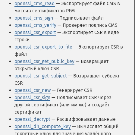
openssl_cms_read
— Экспортирует файл CMS в
массив сертификатов PEM
openssl_cms_sign
— Подписывает файл
openssl_cms_verify
— Проверяет подпись CMS
openssl_csr_export
— Экспортирует CSR в виде
строки
openssl_csr_export_to_file
— Экспортирует CSR в
файл
openssl_csr_get_public_key
— Возвращает
открытый ключ CSR
openssl_csr_get_subject
— Возвращает субъект
CSR
openssl_csr_new
— Генерирует CSR
openssl_csr_sign
— Подписывает CSR через
другой сертификат (или им же) и создаёт
сертификат
openssl_decrypt
— Расшифровывает данные
openssl_dh_compute_key
— Вычисляет общий
секретный ключ для значения удалённого