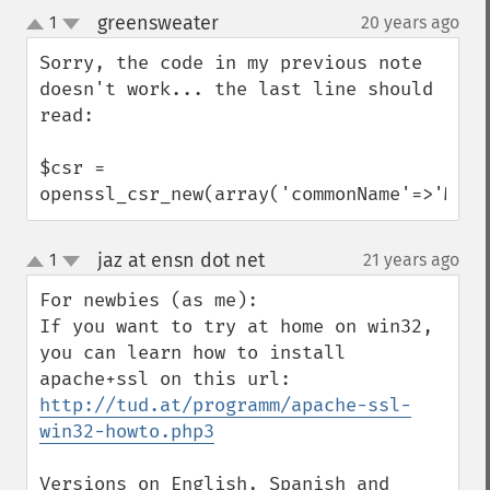
greensweater
1
20 years ago
¶
up
down
Sorry, the code in my previous note 
doesn't work... the last line should 
read:

$csr = 
openssl_csr_new(array('commonName'=>'MyCS
jaz at ensn dot net
1
21 years ago
¶
up
down
For newbies (as me):

If you want to try at home on win32, 
you can learn how to install 
apache+ssl on this url: 
http://tud.at/programm/apache-ssl-
win32-howto.php3
Versions on English, Spanish and 