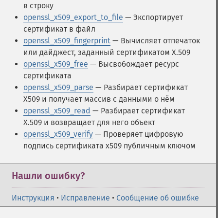
в строку
openssl_x509_export_to_file
— Экспортирует
сертификат в файл
openssl_x509_fingerprint
— Вычисляет отпечаток
или дайджест, заданный сертификатом X.509
openssl_x509_free
— Высвобождает ресурс
сертификата
openssl_x509_parse
— Разбирает сертификат
X509 и получает массив с данными о нём
openssl_x509_read
— Разбирает сертификат
X.509 и возвращает для него объект
openssl_x509_verify
— Проверяет цифровую
подпись сертификата x509 публичным ключом
Нашли ошибку?
Инструкция
•
Исправление
•
Сообщение об ошибке