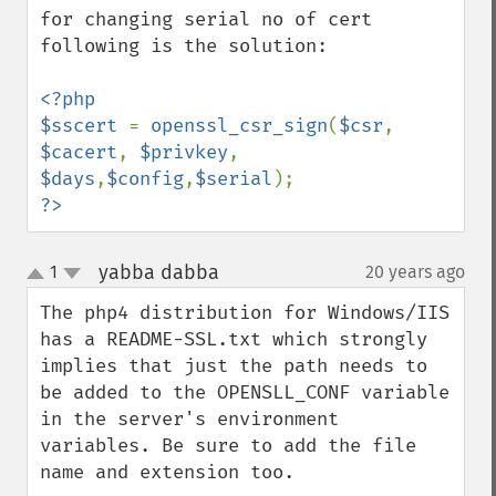
for changing serial no of cert 
following is the solution:

<?php

$sscert 
= 
openssl_csr_sign
(
$csr
, 
$cacert
, 
$privkey
, 
$days
,
$config
,
$serial
?>
yabba dabba
1
20 years ago
¶
up
down
The php4 distribution for Windows/IIS 
has a README-SSL.txt which strongly 
implies that just the path needs to 
be added to the OPENSLL_CONF variable 
in the server's environment 
variables. Be sure to add the file 
name and extension too.
