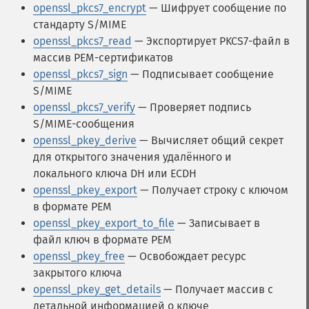
openssl_pkcs7_encrypt
— Шифрует сообщение по
стандарту S/MIME
openssl_pkcs7_read
— Экспортирует PKCS7-файл в
массив PEM-сертификатов
openssl_pkcs7_sign
— Подписывает сообщение
S/MIME
openssl_pkcs7_verify
— Проверяет подпись
S/MIME-сообщения
openssl_pkey_derive
— Вычисляет общий секрет
для открытого значения удалённого и
локального ключа DH или ECDH
openssl_pkey_export
— Получает строку с ключом
в формате PEM
openssl_pkey_export_to_file
— Записывает в
файл ключ в формате PEM
openssl_pkey_free
— Освобождает ресурс
закрытого ключа
openssl_pkey_get_details
— Получает массив с
детальной информацией о ключе