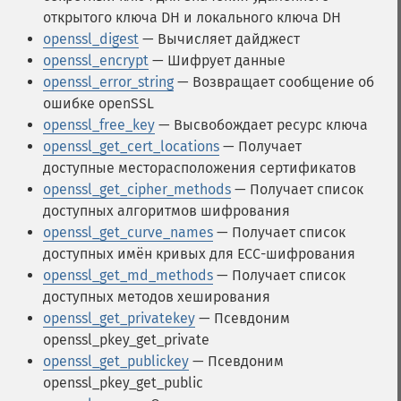
открытого ключа DH и локального ключа DH
openssl_digest
— Вычисляет дайджест
openssl_encrypt
— Шифрует данные
openssl_error_string
— Возвращает сообщение об
ошибке openSSL
openssl_free_key
— Высвобождает ресурс ключа
openssl_get_cert_locations
— Получает
доступные месторасположения сертификатов
openssl_get_cipher_methods
— Получает список
доступных алгоритмов шифрования
openssl_get_curve_names
— Получает список
доступных имён кривых для ECC-шифрования
openssl_get_md_methods
— Получает список
доступных методов хеширования
openssl_get_privatekey
— Псевдоним
openssl_pkey_get_private
openssl_get_publickey
— Псевдоним
openssl_pkey_get_public