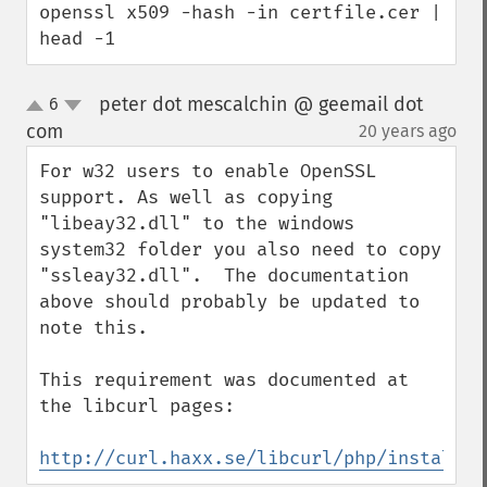
openssl x509 -hash -in certfile.cer | 
head -1
peter dot mescalchin @ geemail dot
6
up
down
com
20 years ago
¶
For w32 users to enable OpenSSL 
support. As well as copying 
"libeay32.dll" to the windows 
system32 folder you also need to copy 
"ssleay32.dll".  The documentation 
above should probably be updated to 
note this.

This requirement was documented at 
the libcurl pages:

http://curl.haxx.se/libcurl/php/install.h