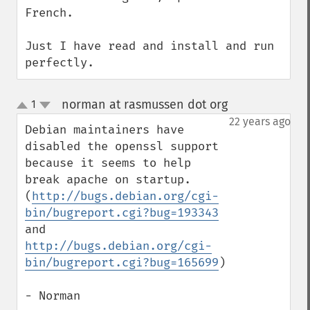
French.

Just I have read and install and run 
perfectly.
norman at rasmussen dot org
1
¶
up
down
22 years ago
Debian maintainers have 
disabled the openssl support 
because it seems to help 
break apache on startup.  
(
http://bugs.debian.org/cgi-
bin/bugreport.cgi?bug=193343
and 
http://bugs.debian.org/cgi-
bin/bugreport.cgi?bug=165699
)

- Norman