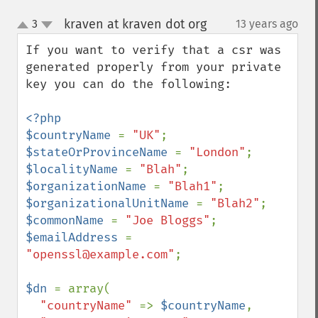
kraven at kraven dot org
3
13 years ago
¶
up
down
If you want to verify that a csr was 
generated properly from your private 
key you can do the following:

<?php

$countryName 
= 
"UK"
$stateOrProvinceName 
= 
"London"
$localityName 
= 
"Blah"
$organizationName 
= 
"Blah1"
$organizationalUnitName 
= 
"Blah2"
$commonName 
= 
"Joe Bloggs"
$emailAddress 
= 
"openssl@example.com"
;

$dn 
= array(

"countryName" 
=> 
$countryName
,
