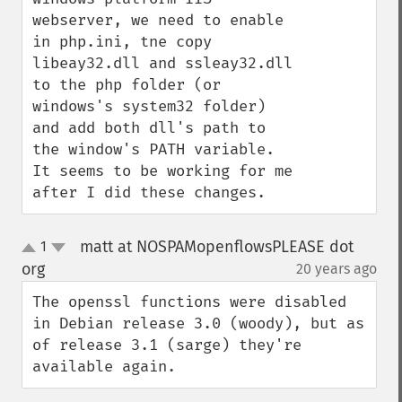
webserver, we need to enable 
in php.ini, tne copy 
libeay32.dll and ssleay32.dll 
to the php folder (or 
windows's system32 folder) 
and add both dll's path to 
the window's PATH variable. 
It seems to be working for me 
after I did these changes.
matt at NOSPAMopenflowsPLEASE dot
1
up
down
org
20 years ago
¶
The openssl functions were disabled 
in Debian release 3.0 (woody), but as 
of release 3.1 (sarge) they're 
available again.