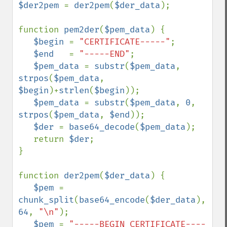
$der2pem 
= 
der2pem
(
$der_data
);

function 
pem2der
(
$pem_data
) {

$begin 
= 
"CERTIFICATE-----"
;

$end   
= 
"-----END"
;

$pem_data 
= 
substr
(
$pem_data
, 
strpos
(
$pem_data
, 
$begin
)+
strlen
(
$begin
));    

$pem_data 
= 
substr
(
$pem_data
, 
0
, 
strpos
(
$pem_data
, 
$end
));

$der 
= 
base64_decode
(
$pem_data
);

   return 
$der
;

}

function 
der2pem
(
$der_data
) {

$pem 
= 
chunk_split
(
base64_encode
(
$der_data
), 
64
, 
"\n"
);

$pem 
= 
"-----BEGIN CERTIFICATE----