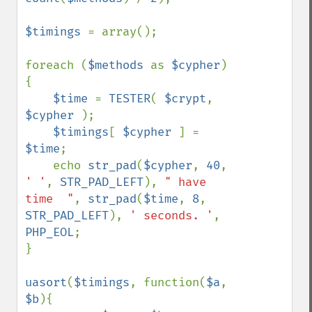
$timings 
= array();

foreach (
$methods 
as 
$cypher
) 
{

$time 
= 
TESTER
( 
$crypt
, 
$cypher 
);

$timings
[ 
$cypher 
] = 
$time
;

    echo 
str_pad
(
$cypher
, 
40
, 
' '
, 
STR_PAD_LEFT
), 
" have 
time  "
, 
str_pad
(
$time
, 
8
, 
STR_PAD_LEFT
), 
' seconds. '
, 
PHP_EOL
;

}

uasort
(
$timings
, function(
$a
, 
$b
){
