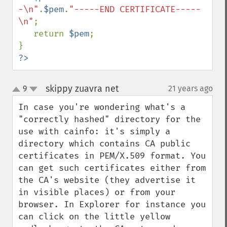
-\n"
.
$pem
.
"-----END CERTIFICATE-----
\n"
;

   return 
$pem
;

?>
skippy zuavra net
9
21 years ago
¶
up
down
In case you're wondering what's a 
"correctly hashed" directory for the 
use with cainfo: it's simply a 
directory which contains CA public 
certificates in PEM/X.509 format. You 
can get such certificates either from 
the CA's website (they advertise it 
in visible places) or from your 
browser. In Explorer for instance you 
can click on the little yellow 