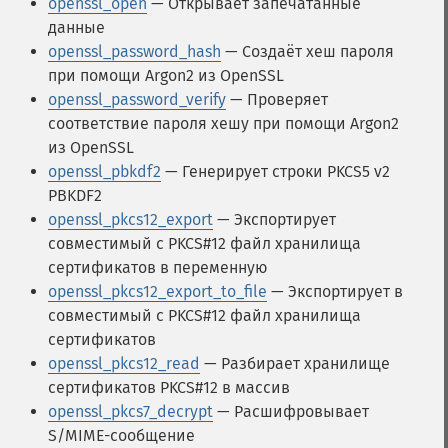
openssl_open
— Открывает запечатанные
данные
openssl_password_hash
— Создаёт хеш пароля
при помощи Argon2 из OpenSSL
openssl_password_verify
— Проверяет
соответствие пароля хешу при помощи Argon2
из OpenSSL
openssl_pbkdf2
— Генерирует строки PKCS5 v2
PBKDF2
openssl_pkcs12_export
— Экспортирует
совместимый с PKCS#12 файл хранилища
сертификатов в переменную
openssl_pkcs12_export_to_file
— Экспортирует в
совместимый с PKCS#12 файл хранилища
сертификатов
openssl_pkcs12_read
— Разбирает хранилище
сертификатов PKCS#12 в массив
openssl_pkcs7_decrypt
— Расшифровывает
S/MIME-сообщение