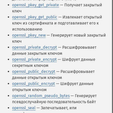
openssl_pkey_get_private
— Получает закрытый
ключ
openssl_pkey_get_public
— Извлекает открытый
ключ из сертификата и подготавливает его к
использованию
openssl_pkey_new
— Генерирует новый закрытый
ключ
openssl_private_decrypt
— Расшифровывает
данные закрытым ключом
openssl_private_encrypt
— Шифрует данные
секретным ключом
openssl_public_decrypt
— Расшифровывает
данные открытым ключом
openssl_public_encrypt
— Шифрует данные
открытым ключом
openssl_random_pseudo_bytes
— Генерирует
псевдослучайную последовательность байт
openssl_seal
— Запечатывает, или