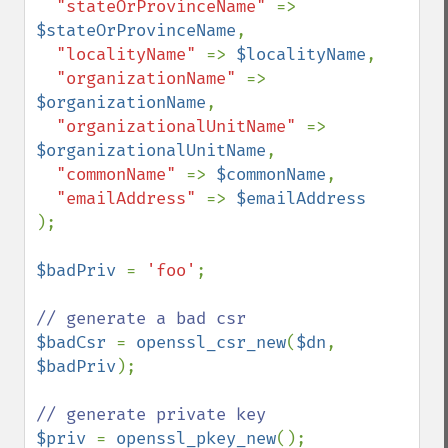
"stateOrProvinceName" 
=> 
$stateOrProvinceName
,

"localityName" 
=> 
$localityName
,

"organizationName" 
=> 
$organizationName
,

"organizationalUnitName" 
=> 
$organizationalUnitName
,

"commonName" 
=> 
$commonName
,

"emailAddress" 
=> 
);

$badPriv 
= 
'foo'
;

$badCsr 
= 
openssl_csr_new
(
$dn
, 
$badPriv
);

$priv 
= 
openssl_pkey_new
();
