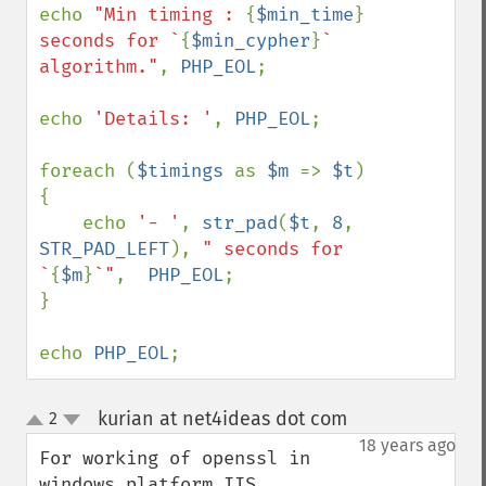
echo 
"Min timing : 
{
$min_time
}
seconds for `
{
$min_cypher
}
` 
algorithm."
, 
PHP_EOL
;

echo 
'Details: '
, 
PHP_EOL
;

foreach (
$timings 
as 
$m 
=> 
$t
) 
{

    echo 
'- '
, 
str_pad
(
$t
, 
8
, 
STR_PAD_LEFT
), 
" seconds for 
`
{
$m
}
`"
,  
PHP_EOL
;

}

echo 
PHP_EOL
;
kurian at net4ideas dot com
2
¶
up
down
18 years ago
For working of openssl in 
windows platform IIS 