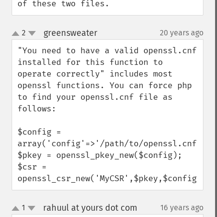
of these two files.
greensweater
2
20 years ago
¶
up
down
"You need to have a valid openssl.cnf 
installed for this function to 
operate correctly" includes most 
openssl functions. You can force php 
to find your openssl.cnf file as 
follows:

$config = 
array('config'=>'/path/to/openssl.cnf');

$pkey = openssl_pkey_new($config);

$csr = 
openssl_csr_new('MyCSR',$pkey,$config);
rahuul at yours dot com
1
16 years ago
¶
up
down