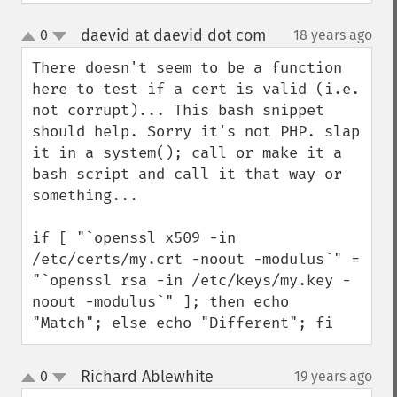
daevid at daevid dot com
0
18 years ago
¶
up
down
There doesn't seem to be a function 
here to test if a cert is valid (i.e. 
not corrupt)... This bash snippet 
should help. Sorry it's not PHP. slap 
it in a system(); call or make it a 
bash script and call it that way or 
something...

if [ "`openssl x509 -in 
/etc/certs/my.crt -noout -modulus`" = 
"`openssl rsa -in /etc/keys/my.key -
noout -modulus`" ]; then echo 
"Match"; else echo "Different"; fi
Richard Ablewhite
0
19 years ago
¶
up
down