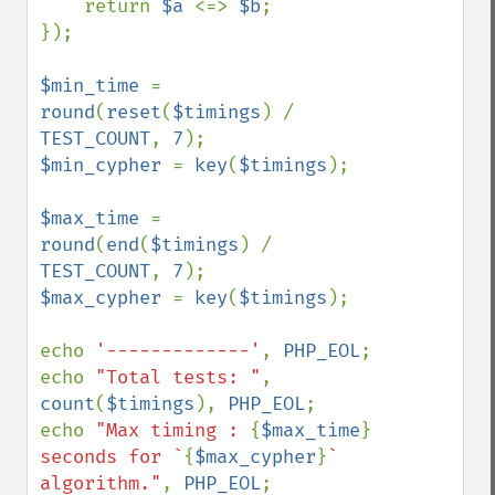
    return 
$a 
<=> 
$b
;

});

$min_time 
= 
round
(
reset
(
$timings
) / 
TEST_COUNT
, 
7
$min_cypher 
= 
key
(
$timings
);

$max_time 
= 
round
(
end
(
$timings
) / 
TEST_COUNT
, 
7
$max_cypher 
= 
key
(
$timings
);

echo 
'-------------'
, 
PHP_EOL
;

echo 
"Total tests: "
, 
count
(
$timings
), 
PHP_EOL
;

echo 
"Max timing : 
{
$max_time
}
seconds for `
{
$max_cypher
}
` 
algorithm."
, 
PHP_EOL
;
