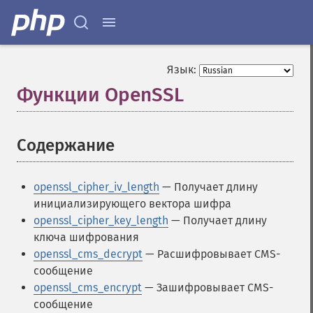
Язык:
Функции OpenSSL
¶
Содержание
¶
openssl_cipher_iv_length
— Получает длину
инициализирующего вектора шифра
openssl_cipher_key_length
— Получает длину
ключа шифрования
openssl_cms_decrypt
— Расшифровывает CMS-
сообщение
openssl_cms_encrypt
— Зашифровывает CMS-
сообщение