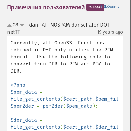
＋
Примечания пользователей
Добавить
24 notes
dan -AT- NOSPAM danschafer DOT
28
up
down
netTT
19 years ago
¶
Currently, all OpenSSL Functions 
defined in PHP only utilize the PEM 
format.  Use the following code to 
convert from DER to PEM and PEM to 
DER.

<?php

$pem_data 
= 
file_get_contents
(
$cert_path
.
$pem_file
$pem2der 
= 
pem2der
(
$pem_data
);

$der_data 
= 
file_get_contents
(
$cert_path
.
$der_file