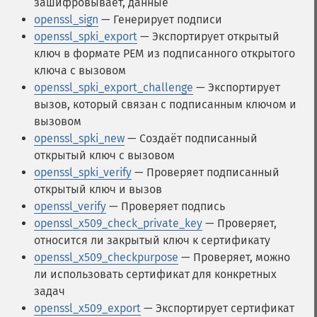
зашифровывает, данные
openssl_sign
— Генерирует подписи
openssl_spki_export
— Экспортирует открытый
ключ в формате PEM из подписанного открытого
ключа с вызовом
openssl_spki_export_challenge
— Экспортирует
вызов, который связан с подписанным ключом и
вызовом
openssl_spki_new
— Создаёт подписанный
открытый ключ с вызовом
openssl_spki_verify
— Проверяет подписанный
открытый ключ и вызов
openssl_verify
— Проверяет подпись
openssl_x509_check_private_key
— Проверяет,
относится ли закрытый ключ к сертификату
openssl_x509_checkpurpose
— Проверяет, можно
ли использовать сертификат для конкретных
задач
openssl_x509_export
— Экспортирует сертификат