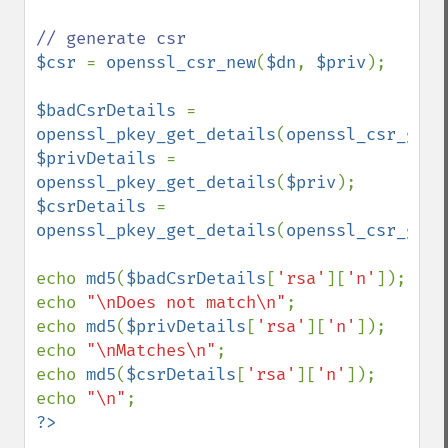
$csr 
= 
openssl_csr_new
(
$dn
, 
$priv
);

$badCsrDetails 
= 
openssl_pkey_get_details
(
openssl_csr_get_
$privDetails 
= 
openssl_pkey_get_details
(
$priv
$csrDetails 
= 
openssl_pkey_get_details
(
openssl_csr_get_
echo 
md5
(
$badCsrDetails
[
'rsa'
][
'n'
]);

echo 
"\nDoes not match\n"
;

echo 
md5
(
$privDetails
[
'rsa'
][
'n'
]);

echo 
"\nMatches\n"
;

echo 
md5
(
$csrDetails
[
'rsa'
][
'n'
]);

echo 
"\n"