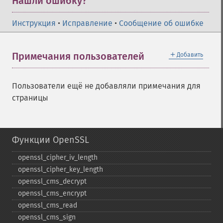
Нашли ошибку?
Инструкция
•
Исправление
•
Сообщение об ошибке
＋
Примечания пользователей
Добавить
Пользователи ещё не добавляли примечания для
страницы
Функции OpenSSL
openssl_​cipher_​iv_​length
openssl_​cipher_​key_​length
openssl_​cms_​decrypt
openssl_​cms_​encrypt
openssl_​cms_​read
openssl_​cms_​sign