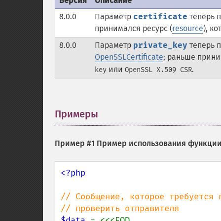
Версия
Описание
8.0.0
Параметр
certificate
теперь 
принимался ресурс (
resource
), к
8.0.0
Параметр
private_key
теперь 
OpenSSLCertificate
; раньше прини
или
.
key
OpenSSL X.509 CSR
Примеры
¶
Пример #1 Пример использования функци
<?php

// Сообщение, которое требуется п
$data 