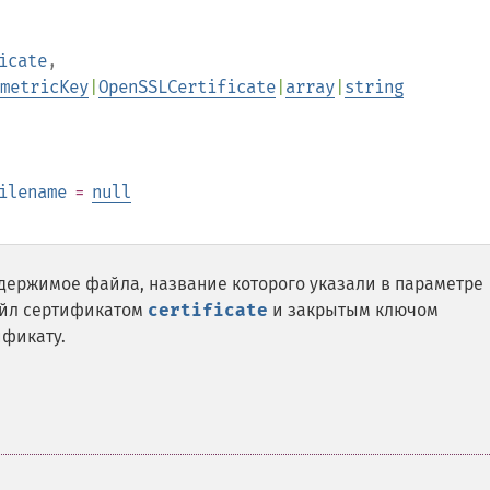
icate
,
metricKey
|
OpenSSLCertificate
|
array
|
string
ilename
=
null
ержимое файла, название которого указали в параметре
айл сертификатом
certificate
и закрытым ключом
ификату.