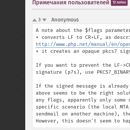
Примечания пользователей
12 notes
Anonymous
3
¶
up
down
A note about the $flags parameter
http://www.php.net/manual/en/ope
* it creates an opaque pkcs7 sign
If you want to prevent the LF->C
signature (p7s), use PKCS7_BINAR
If the signed message is already
above seems to be the right solu
any flags, apparently only some 
specific scenario (the local MTA
sendmail on another machine), th
However, this doesn't seem to ha