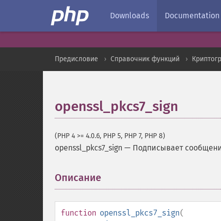
Downloads
Documentation
Предисловие
Справочник функций
Криптог
openssl_pkcs7_sign
(PHP 4 >= 4.0.6, PHP 5, PHP 7, PHP 8)
openssl_pkcs7_sign
—
Подписывает сообщен
Описание
¶
function
openssl_pkcs7_sign
(