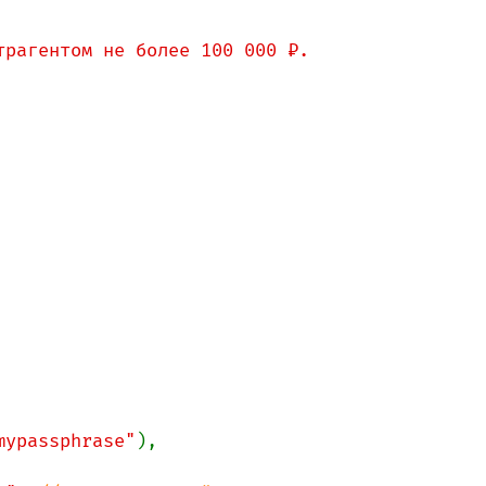
рагентом не более 100 000 ₽.

mypassphrase"
),
