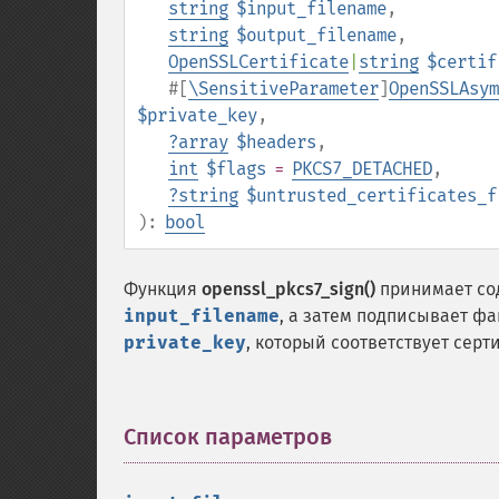
string
$input_filename
,
string
$output_filename
,
OpenSSLCertificate
|
string
$certif
#[
\SensitiveParameter
]
OpenSSLAsym
$private_key
,
?
array
$headers
,
int
$flags
=
PKCS7_DETACHED
,
?
string
$untrusted_certificates_f
):
bool
Функция
openssl_pkcs7_sign()
принимает сод
input_filename
, а затем подписывает ф
private_key
, который соответствует серт
Список параметров
¶