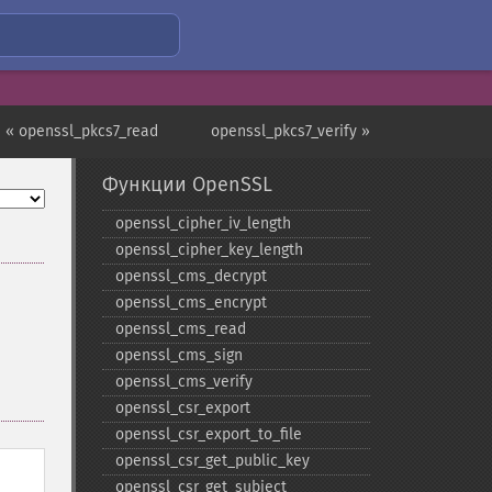
« openssl_pkcs7_read
openssl_pkcs7_verify »
Функции OpenSSL
openssl_​cipher_​iv_​length
openssl_​cipher_​key_​length
openssl_​cms_​decrypt
openssl_​cms_​encrypt
openssl_​cms_​read
openssl_​cms_​sign
openssl_​cms_​verify
openssl_​csr_​export
openssl_​csr_​export_​to_​file
openssl_​csr_​get_​public_​key
openssl_​csr_​get_​subject