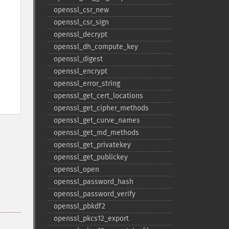
openssl_​csr_​new
openssl_​csr_​sign
openssl_​decrypt
openssl_​dh_​compute_​key
openssl_​digest
openssl_​encrypt
openssl_​error_​string
openssl_​get_​cert_​locations
openssl_​get_​cipher_​methods
openssl_​get_​curve_​names
openssl_​get_​md_​methods
openssl_​get_​privatekey
openssl_​get_​publickey
openssl_​open
openssl_​password_​hash
openssl_​password_​verify
openssl_​pbkdf2
openssl_​pkcs12_​export