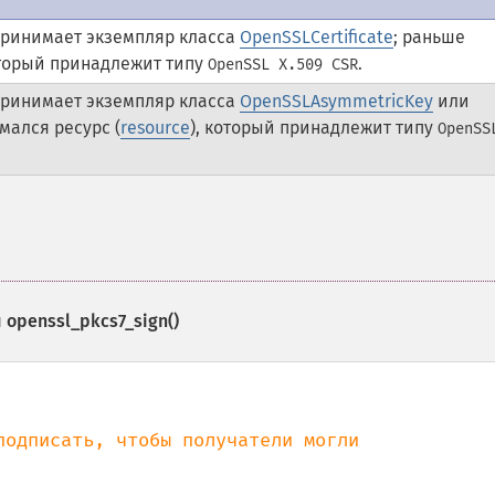
принимает экземпляр класса
OpenSSLCertificate
; раньше
оторый принадлежит типу
.
OpenSSL X.509 CSR
принимает экземпляр класса
OpenSSLAsymmetricKey
или
мался ресурс (
resource
), который принадлежит типу
OpenSS
и
openssl_pkcs7_sign()
одписать, чтобы получатели могли
