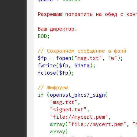
Разрешаю потратить на обед с конт
EOD;

$fp 
= 
fopen
(
"msg.txt"
, 
"w"
fwrite
(
$fp
, 
$data
fclose
(
$fp
);

if (
openssl_pkcs7_sign
(

"msg.txt"
,

"signed.txt"
,

"file://mycert.pem"
,

    array(
"file://mycert.pem"
, 
"
    array(
