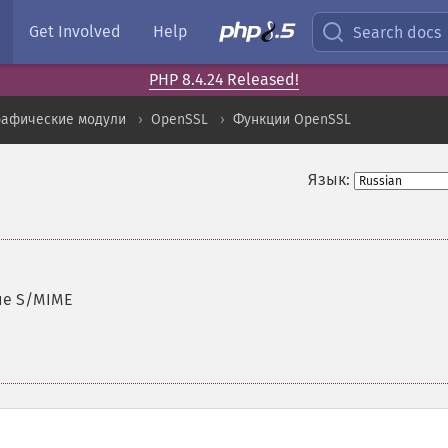
Get Involved
Help
Search docs
PHP 8.4.24 Released!
рафические модули
OpenSSL
Функции OpenSSL
Язык:
ие S/MIME