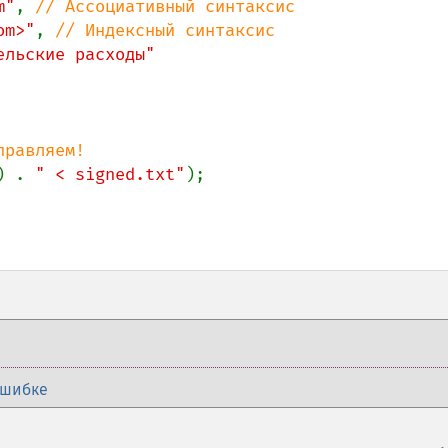
m"
, 
// Ассоциативный синтаксис

om>"
, 
// Индексный синтаксис

ельские расходы"

равляем!

) . 
" < signed.txt"
);

ошибке