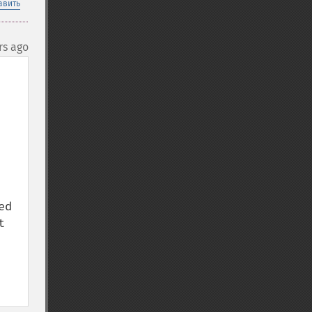
авить
rs ago
d 
 