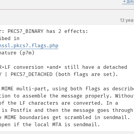
＋
Доб
13 yea
: PKCS7_BINARY has 2 effects:

* converts LF to CR+LF, as described in 
nssl.pkcs7.flags.php
ature (p7m)

R+LF conversion *and* still have a detached 
Y | PKCS7_DETACHED (both flags are set).

 MIME multi-part, using both flags as describe
tion to assemble the message properly. Without
of the LF characters are converted. In a 
 is Postfix and then the message goes through 
e MIME boundaries get scrambled in sendmail. 
ppen if the local MTA is sendmail.