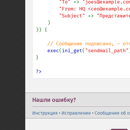
"To" 
=> 
"joes@example.co
"From: HQ <ceo@example.c
"Subject" 
=> 
"Представит
)

)) {

// Сообщение подписано, — отп
exec
(
ini_get
(
"sendmail_path"
}

?>
Нашли ошибку?
Инструкция
•
Исправление
•
Сообщение об 