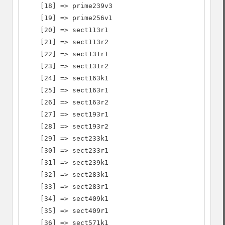
    [18] => prime239v3

    [19] => prime256v1

    [20] => sect113r1

    [21] => sect113r2

    [22] => sect131r1

    [23] => sect131r2

    [24] => sect163k1

    [25] => sect163r1

    [26] => sect163r2

    [27] => sect193r1

    [28] => sect193r2

    [29] => sect233k1

    [30] => sect233r1

    [31] => sect239k1

    [32] => sect283k1

    [33] => sect283r1

    [34] => sect409k1

    [35] => sect409r1

    [36] => sect571k1
