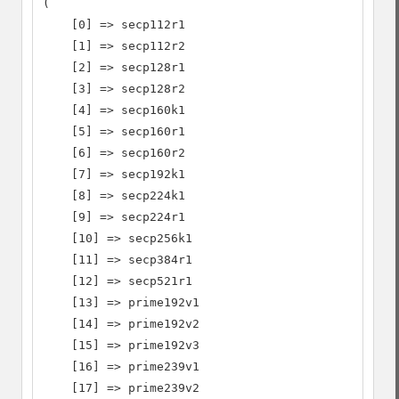
(

    [0] => secp112r1

    [1] => secp112r2

    [2] => secp128r1

    [3] => secp128r2

    [4] => secp160k1

    [5] => secp160r1

    [6] => secp160r2

    [7] => secp192k1

    [8] => secp224k1

    [9] => secp224r1

    [10] => secp256k1

    [11] => secp384r1

    [12] => secp521r1

    [13] => prime192v1

    [14] => prime192v2

    [15] => prime192v3

    [16] => prime239v1

    [17] => prime239v2
