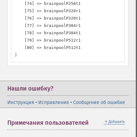
    [74] => brainpoolP256t1

    [75] => brainpoolP320r1

    [76] => brainpoolP320t1

    [77] => brainpoolP384r1

    [78] => brainpoolP384t1

    [79] => brainpoolP512r1

    [80] => brainpoolP512t1

)
Нашли ошибку?
Инструкция
•
Исправление
•
Сообщение об ошибке
＋
Примечания пользователей
Добавить