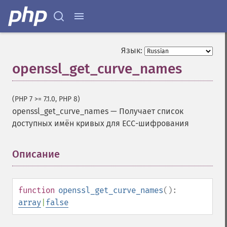
Язык:
openssl_get_curve_names
(PHP 7 >= 7.1.0, PHP 8)
openssl_get_curve_names
—
Получает список
доступных имён кривых для ECC-шифрования
Описание
¶
function
openssl_get_curve_names
():
array
|
false