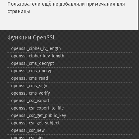
Пользователи ещё не добавляли примечания для
страницы
Функции OpenSSL
openssl_​cipher_​iv_​length
openssl_​cipher_​key_​length
openssl_​cms_​decrypt
openssl_​cms_​encrypt
openssl_​cms_​read
openssl_​cms_​sign
openssl_​cms_​verify
openssl_​csr_​export
openssl_​csr_​export_​to_​file
openssl_​csr_​get_​public_​key
openssl_​csr_​get_​subject
openssl_​csr_​new
openssl_​csr_​sign