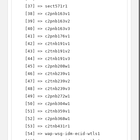
    [37] => sect571r1

    [38] => c2pnb163v1

    [39] => c2pnb163v2

    [40] => c2pnb163v3

    [41] => c2pnb176v1

    [42] => c2tnb191v1

    [43] => c2tnb191v2

    [44] => c2tnb191v3

    [45] => c2pnb208w1

    [46] => c2tnb239v1

    [47] => c2tnb239v2

    [48] => c2tnb239v3

    [49] => c2pnb272w1

    [50] => c2pnb304w1

    [51] => c2tnb359v1

    [52] => c2pnb368w1

    [53] => c2tnb431r1

    [54] => wap-wsg-idm-ecid-wtls1
