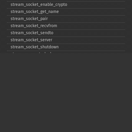
stream_​socket_​enable_​crypto
stream_​socket_​get_​name
stream_​socket_​pair
stream_​socket_​recvfrom
stream_​socket_​sendto
stream_​socket_​server
stream_​socket_​shutdown
stream_​supports_​lock
stream_​wrapper_​register
stream_​wrapper_​restore
stream_​wrapper_​unregister
Copyright © 2001-2026 The PHP Documentation
Group