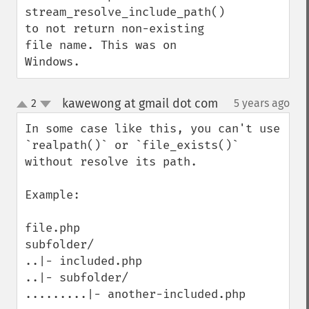
stream_resolve_include_path() 
to not return non-existing 
file name. This was on 
Windows.
kawewong at gmail dot com
2
5 years ago
¶
up
down
In some case like this, you can't use 
`realpath()` or `file_exists()` 
without resolve its path.

Example:

file.php

subfolder/

..|- included.php

..|- subfolder/

.........|- another-included.php
