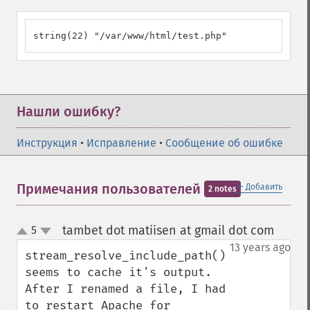
string(22) "/var/www/html/test.php"
Нашли ошибку?
Инструкция
•
Исправление
•
Сообщение об ошибке
＋
Примечания пользователей
Добавить
2 notes
tambet dot matiisen at gmail dot com
5
¶
up
down
13 years ago
stream_resolve_include_path() 
seems to cache it's output. 
After I renamed a file, I had 
to restart Apache for 