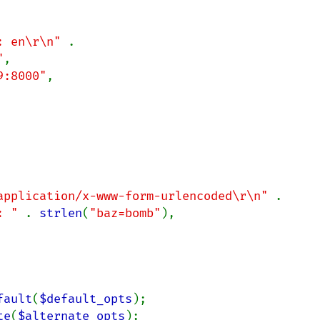
: en\r\n" 
.

"
,

9:8000"
,

application/x-www-form-urlencoded\r\n" 
.

: " 
. 
strlen
(
"baz=bomb"
),

fault
(
$default_opts
te
(
$alternate_opts
);
