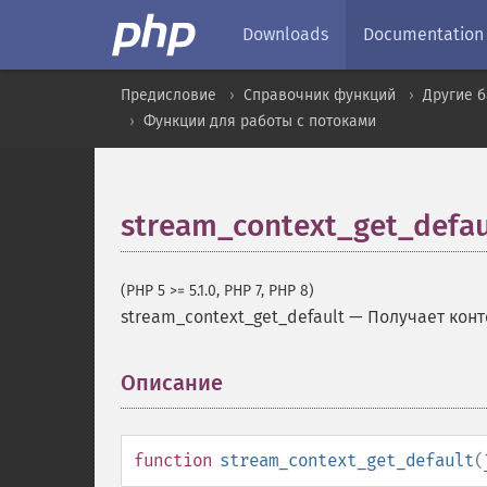
Downloads
Documentation
Предисловие
Справочник функций
Другие 
Функции для работы с потоками
stream_context_get_defau
(PHP 5 >= 5.1.0, PHP 7, PHP 8)
stream_context_get_default
—
Получает конт
Описание
¶
function
stream_context_get_default
(