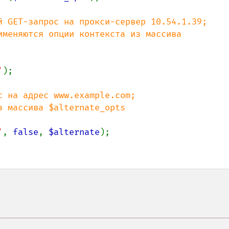
й GET-запрос на прокси-сервер 10.54.1.39;

'
);

 на адрес www.example.com;

'
, 
false
, 
$alternate
);
