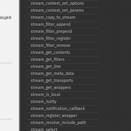
stream_​context_​set_​options
stream_​context_​set_​params
нкция
stream_​copy_​to_​stream
stream_​filter_​append
stream_​filter_​prepend
stream_​filter_​register
stream_​filter_​remove
stream_​get_​contents
stream_​get_​filters
stream_​get_​line
stream_​get_​meta_​data
stream_​get_​transports
stream_​get_​wrappers
stream_​is_​local
stream_​isatty
stream_​notification_​callback
stream_​register_​wrapper
stream_​resolve_​include_​path
stream_​select