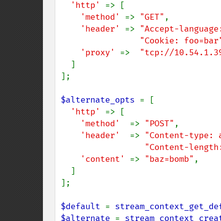
'http' 
=> [

'method' 
=> 
"GET"
,

'header' 
=> 
"Accept-language
"Cookie: foo=bar
'proxy' 
=>  
"tcp://10.54.1.3
  ]

];

$alternate_opts 
= [

'http' 
=> [

'method'  
=> 
"POST"
,

'header'  
=> 
"Content-type: 
"Content-length
'content' 
=> 
"baz=bomb"
,

  ]

];

$default 
= 
stream_context_get_de
$alternate 
= 
stream_context_crea