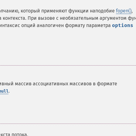
молчанию, который применяют функции наподобие
fopen()
,
 контекста. При вызове с необязательным аргументом фу
Синтаксис опций аналогичен формату параметра
options
ивный массив ассоциативных массивов в формате
.
null
екста потока.