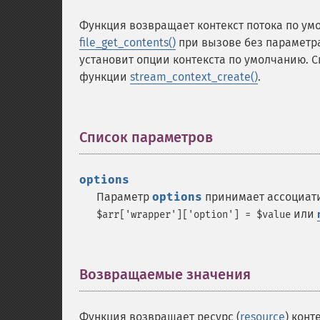
Функция возвращает контекст потока по у
file_get_contents()
при вызове без параметра
установит опции контекста по умолчанию. 
функции
stream_context_create()
.
Список параметров
¶
options
Параметр
options
принимает ассоциат
или
$arr['wrapper']['option'] = $value
Возвращаемые значения
¶
Функция возвращает ресурс (
resource
) конт