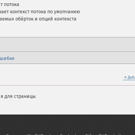
ст потока
вает контекст потока по умолчанию
аемых обёрток и опций контекста
ошибке
＋
Доб
я для страницы