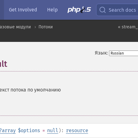
Get Involved
Help
Search docs
базовые модули
Потоки
« stream_
Язык:
lt
екст потока по умолчанию
?
array
$options
=
null
):
resource