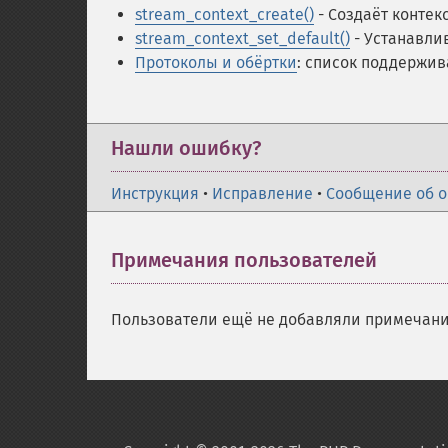
stream_context_create()
- Создаёт контек
stream_context_set_default()
- Устанавли
Протоколы и обёртки
: список поддержив
Нашли ошибку?
Инструкция
•
Исправление
•
Сообщение об 
Примечания пользователей
Пользователи ещё не добавляли примечани