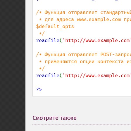
/* Функция отправляет стандартны
 * для адреса www.example.com применяются опции контекста из массива 
$default_opts

readfile
(
'http://www.example.com
/* Функция отправляет POST-запрос
 * применяются опции контекста из массива $alternate_opts

readfile
(
'http://www.example.com
?>
Смотрите также
¶