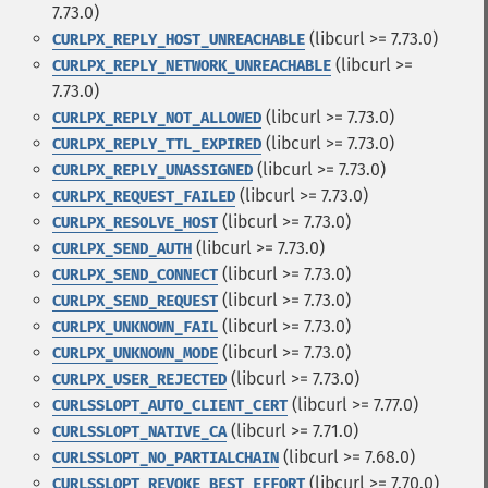
7.73.0)
(libcurl >= 7.73.0)
CURLPX_REPLY_HOST_UNREACHABLE
(libcurl >=
CURLPX_REPLY_NETWORK_UNREACHABLE
7.73.0)
(libcurl >= 7.73.0)
CURLPX_REPLY_NOT_ALLOWED
(libcurl >= 7.73.0)
CURLPX_REPLY_TTL_EXPIRED
(libcurl >= 7.73.0)
CURLPX_REPLY_UNASSIGNED
(libcurl >= 7.73.0)
CURLPX_REQUEST_FAILED
(libcurl >= 7.73.0)
CURLPX_RESOLVE_HOST
(libcurl >= 7.73.0)
CURLPX_SEND_AUTH
(libcurl >= 7.73.0)
CURLPX_SEND_CONNECT
(libcurl >= 7.73.0)
CURLPX_SEND_REQUEST
(libcurl >= 7.73.0)
CURLPX_UNKNOWN_FAIL
(libcurl >= 7.73.0)
CURLPX_UNKNOWN_MODE
(libcurl >= 7.73.0)
CURLPX_USER_REJECTED
(libcurl >= 7.77.0)
CURLSSLOPT_AUTO_CLIENT_CERT
(libcurl >= 7.71.0)
CURLSSLOPT_NATIVE_CA
(libcurl >= 7.68.0)
CURLSSLOPT_NO_PARTIALCHAIN
(libcurl >= 7.70.0)
CURLSSLOPT_REVOKE_BEST_EFFORT