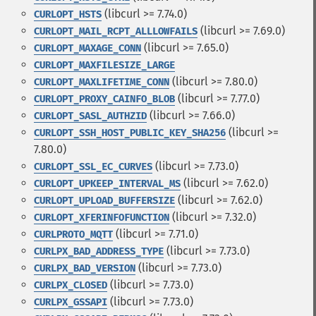
(libcurl >= 7.74.0)
CURLOPT_HSTS
(libcurl >= 7.69.0)
CURLOPT_MAIL_RCPT_ALLLOWFAILS
(libcurl >= 7.65.0)
CURLOPT_MAXAGE_CONN
CURLOPT_MAXFILESIZE_LARGE
(libcurl >= 7.80.0)
CURLOPT_MAXLIFETIME_CONN
(libcurl >= 7.77.0)
CURLOPT_PROXY_CAINFO_BLOB
(libcurl >= 7.66.0)
CURLOPT_SASL_AUTHZID
(libcurl >=
CURLOPT_SSH_HOST_PUBLIC_KEY_SHA256
7.80.0)
(libcurl >= 7.73.0)
CURLOPT_SSL_EC_CURVES
(libcurl >= 7.62.0)
CURLOPT_UPKEEP_INTERVAL_MS
(libcurl >= 7.62.0)
CURLOPT_UPLOAD_BUFFERSIZE
(libcurl >= 7.32.0)
CURLOPT_XFERINFOFUNCTION
(libcurl >= 7.71.0)
CURLPROTO_MQTT
(libcurl >= 7.73.0)
CURLPX_BAD_ADDRESS_TYPE
(libcurl >= 7.73.0)
CURLPX_BAD_VERSION
(libcurl >= 7.73.0)
CURLPX_CLOSED
(libcurl >= 7.73.0)
CURLPX_GSSAPI