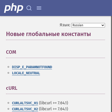
Язык:
Новые глобальные константы
¶
COM
¶
DISP_E_PARAMNOTFOUND
LOCALE_NEUTRAL
cURL
¶
(libcurl >= 7.64.1)
CURLALTSVC_H1
(libcurl >= 7.64.1)
CURLALTSVC_H2