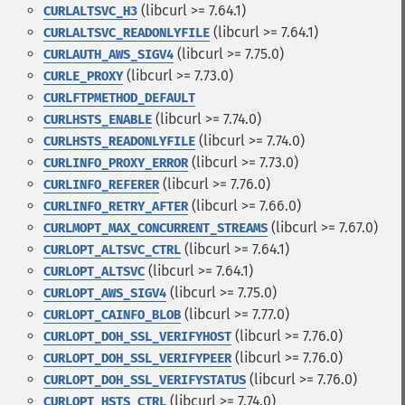
(libcurl >= 7.64.1)
CURLALTSVC_H3
(libcurl >= 7.64.1)
CURLALTSVC_READONLYFILE
(libcurl >= 7.75.0)
CURLAUTH_AWS_SIGV4
(libcurl >= 7.73.0)
CURLE_PROXY
CURLFTPMETHOD_DEFAULT
(libcurl >= 7.74.0)
CURLHSTS_ENABLE
(libcurl >= 7.74.0)
CURLHSTS_READONLYFILE
(libcurl >= 7.73.0)
CURLINFO_PROXY_ERROR
(libcurl >= 7.76.0)
CURLINFO_REFERER
(libcurl >= 7.66.0)
CURLINFO_RETRY_AFTER
(libcurl >= 7.67.0)
CURLMOPT_MAX_CONCURRENT_STREAMS
(libcurl >= 7.64.1)
CURLOPT_ALTSVC_CTRL
(libcurl >= 7.64.1)
CURLOPT_ALTSVC
(libcurl >= 7.75.0)
CURLOPT_AWS_SIGV4
(libcurl >= 7.77.0)
CURLOPT_CAINFO_BLOB
(libcurl >= 7.76.0)
CURLOPT_DOH_SSL_VERIFYHOST
(libcurl >= 7.76.0)
CURLOPT_DOH_SSL_VERIFYPEER
(libcurl >= 7.76.0)
CURLOPT_DOH_SSL_VERIFYSTATUS
(libcurl >= 7.74.0)
CURLOPT_HSTS_CTRL