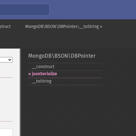
truct
MongoDB\BSON\DBPointer::__toString »
MongoDB\BSON\DBPointer
_​_​construct
jsonSerialize
_​_​toString