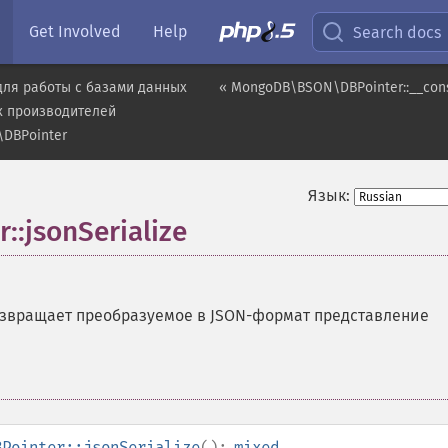
Get Involved
Help
Search docs
для работы с базами данных
« MongoDB\BSON\DBPointer::__cons
х производителей
DBPointer
Язык:
:jsonSerialize
звращает преобразуемое в JSON-формат представление
BPointer::jsonSerialize
():
mixed