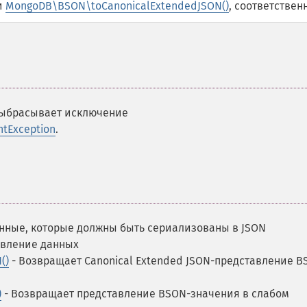
и
MongoDB\BSON\toCanonicalExtendedJSON()
, соответствен
выбрасывает исключение
ntException
.
анные, которые должны быть сериализованы в JSON
авление данных
()
- Возвращает Canonical Extended JSON-представление B
)
- Возвращает представление BSON-значения в слабом