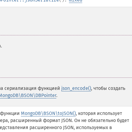
.
пна сериализация функцией
json_encode()
, чтобы создать
MongoDB\BSON\DBPointer
.
у функции
MongoDB\BSON\toJSON()
, которая использует
ра, расширенный формат JSON. Он не обязательно будет
едставления расширенного JSON, используемых в