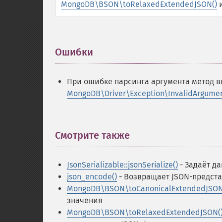
MongoDB\BSON\toRelaxedExtendedJSON()
Ошибки
¶
При ошибке парсинга аргумента метод 
MongoDB\Driver\Exception\InvalidArgume
Смотрите также
¶
JsonSerializable::jsonSerialize()
- Задаёт д
json_encode()
- Возвращает JSON-предст
MongoDB\BSON\toCanonicalExtendedJSON
значения
MongoDB\BSON\toRelaxedExtendedJSON(