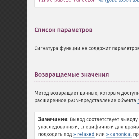
Список параметров
¶
Сигнатура функции не содержит параметров
Возвращаемые значения
¶
Метод возвращает данные, которым досту
расширенное JSON-представление объекта
Замечание
:
Вывод соответствует вывод
унаследованный, специфичный для драйве
подходить под
» relaxed
или
» canonical
пр