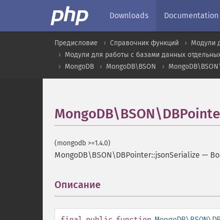
Downloads
Documentation
Предисловие
Справочник функций
Модули 
Модули для работы с базами данных отдельны
MongoDB
MongoDB\BSON
MongoDB\BSON\
MongoDB\BSON\DBPointer:
(mongodb >=1.4.0)
MongoDB\BSON\DBPointer::jsonSerialize
—
Во
Описание
¶
final
public
function
MongoDB\BSON\D