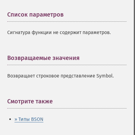
Список параметров
¶
Сигнатура функции не содержит параметров.
Возвращаемые значения
¶
Возвращает строковое представление Symbol.
Смотрите также
¶
» Типы BSON