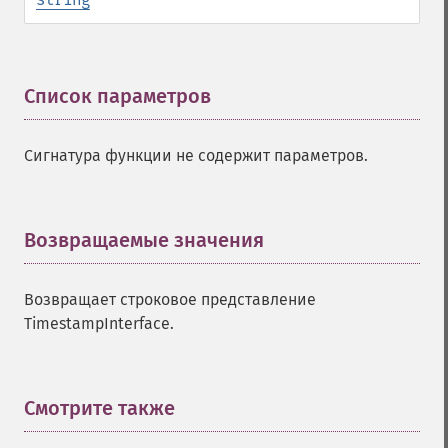
Список параметров
¶
Сигнатура функции не содержит параметров.
Возвращаемые значения
¶
Возвращает строковое представление
TimestampInterface.
Смотрите также
¶