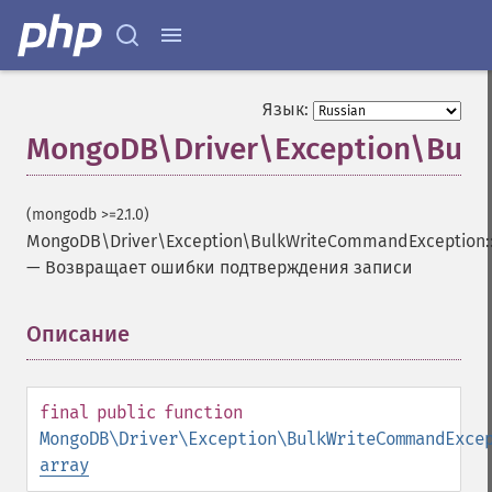
Язык:
MongoDB\Driver\Exception\Bulk
(mongodb >=2.1.0)
MongoDB\Driver\Exception\BulkWriteCommandException::
—
Возвращает ошибки подтверждения записи
Описание
¶
final
public
function
MongoDB\Driver\Exception\BulkWriteCommandExce
array