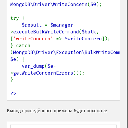
MongoDB\Driver\WriteConcern
(
50
);

try {

$result 
= 
$manager
-
>
executeBulkWriteCommand
(
$bulk
, 
[
'writeConcern' 
=> 
$writeConcern
]);

} catch 
(
MongoDB\Driver\Exception\BulkWriteCommand
$e
) {

var_dump
(
$e
-
>
getWriteConcernErrors
());

}

?>
Вывод приведённого примера будет похож на: