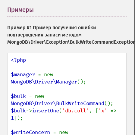
Примеры
¶
Пример #1 Пример получения ошибки
подтверждения записи методом
MongoDB\Driver\Exception\BulkWriteCommandException::
<?php

$manager 
= new 
MongoDB\Driver\Manager
();

$bulk 
= new 
MongoDB\Driver\BulkWriteCommand
$bulk
->
insertOne
(
'db.coll'
, [
'x' 
=> 
1
]);

$writeConcern 
= new 