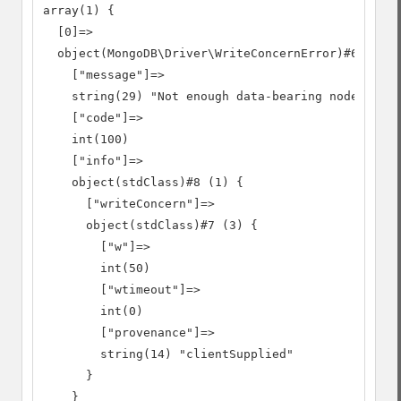
array(1) {

  [0]=>

  object(MongoDB\Driver\WriteConcernError)#6 (3) {

    ["message"]=>

    string(29) "Not enough data-bearing nodes"

    ["code"]=>

    int(100)

    ["info"]=>

    object(stdClass)#8 (1) {

      ["writeConcern"]=>

      object(stdClass)#7 (3) {

        ["w"]=>

        int(50)

        ["wtimeout"]=>

        int(0)

        ["provenance"]=>

        string(14) "clientSupplied"

      }

    }
