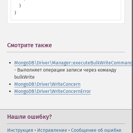
  }

}
Смотрите также
¶
MongoDB\Driver\Manager::executeBulkWriteCommand
- Выполняет операции записи через команду
bulkWrite
MongoDB\Driver\WriteConcern
MongoDB\Driver\WriteConcernError
Нашли ошибку?
Инструкция
•
Исправление
•
Сообщение об ошибке