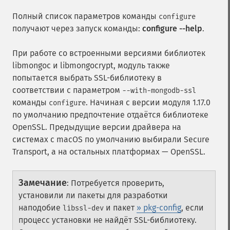
Полный список параметров команды
configure
получают через запуск команды:
configure --help
.
При работе со встроенными версиями библиотек
libmongoc и libmongocrypt, модуль также
попытается выбрать SSL-библиотеку в
соответствии с параметром
--with-mongodb-ssl
команды
. Начиная с версии модуля 1.17.0
configure
по умолчанию предпочтение отдаётся библиотеке
OpenSSL. Предыдущие версии драйвера на
системах с macOS по умолчанию выбирали Secure
Transport, а на остальных платформах — OpenSSL.
Замечание
:
Потребуется проверить,
установили ли пакеты для разработки
наподобие
и пакет
» pkg-config
, если
libssl-dev
процесс установки не найдёт SSL-библиотеку.