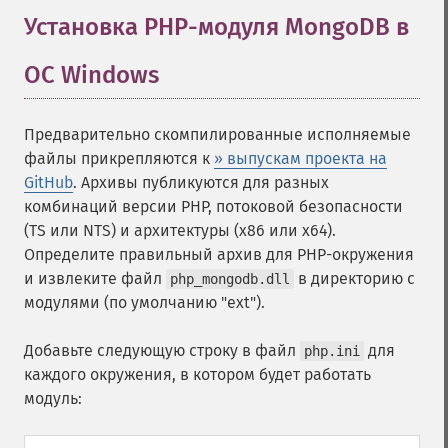
Установка PHP-модуля MongoDB в
ОС Windows
¶
Предварительно скомпилированные исполняемые
файлы прикрепляются к
» выпускам проекта на
GitHub
. Архивы публикуются для разных
комбинаций версии PHP, потоковой безопасности
(TS или NTS) и архитектуры (x86 или x64).
Определите правильный архив для PHP-окружения
и извлеките файл
в директорию с
php_mongodb.dll
модулями (по умолчанию "ext").
Добавьте следующую строку в файл
для
php.ini
каждого окружения, в котором будет работать
модуль: