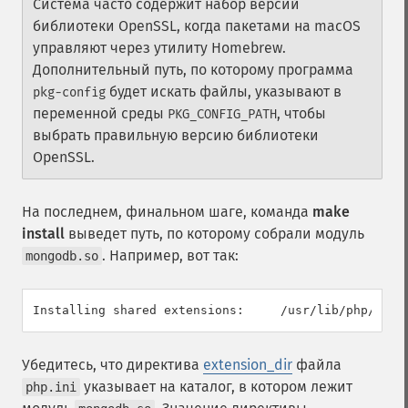
Система часто содержит набор версий
библиотеки OpenSSL, когда пакетами на macOS
управляют через утилиту Homebrew.
Дополнительный путь, по которому программа
будет искать файлы, указывают в
pkg-config
переменной среды
, чтобы
PKG_CONFIG_PATH
выбрать правильную версию библиотеки
OpenSSL.
На последнем, финальном шаге, команда
make
install
выведет путь, по которому собрали модуль
. Например, вот так:
mongodb.so
Installing shared extensions:     /usr/lib/php/exte
Убедитесь, что директива
extension_dir
файла
указывает на каталог, в котором лежит
php.ini