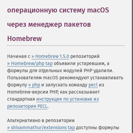
операционную систему macOS
через менеджер пакетов
Homebrew
¶
Начиная с
» Homebrew 1.5.0
репозиторий
» Homebrew/php tap
объявили устаревшим, а
формулы для отдельных модулей PHP удалили.
Пользователям macOS рекомендуют устанавливать
формулу
» php
и запускать команду
pecl
из
Homebrew-версии PHP, как рассказывает
стандартная
инструкция по установке из
репозитория PECL
.
Альтернативно в репозитории
» shivammathur/extensions tap
доступны формулы