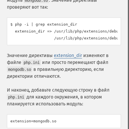
модуль
. Значение директивы
mongodb.so
проверяют вот так:
$ php -i | grep extension_dir

  extension_dir => /usr/lib/php/extensions/debug-non
                   /usr/lib/php/extensions/debug-no
Значение директивы
extension_dir
изменяют в
файле
или просто перемещают файл
php.ini
в правильную директорию, если
mongodb.so
директории отличаются.
И наконец, добавьте следующую строку в файл
для каждого окружения, в котором
php.ini
планируется использовать модуль:
extension=mongodb.so