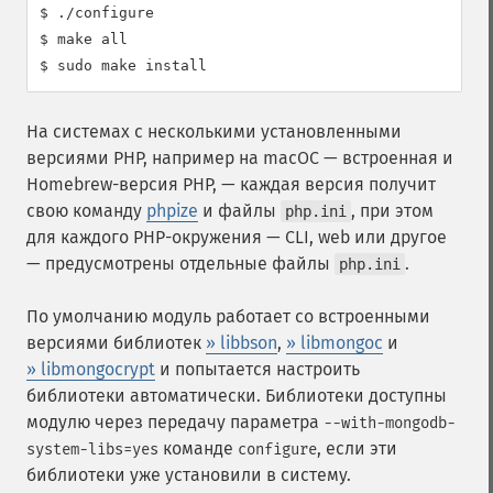
$ ./configure

$ make all

$ sudo make install
На системах с несколькими установленными
версиями PHP, например на macOC — встроенная и
Homebrew-версия PHP, — каждая версия получит
свою команду
phpize
и файлы
, при этом
php.ini
для каждого PHP-окружения — CLI, web или другое
— предусмотрены отдельные файлы
.
php.ini
По умолчанию модуль работает со встроенными
версиями библиотек
» libbson
,
» libmongoc
и
» libmongocrypt
и попытается настроить
библиотеки автоматически. Библиотеки доступны
модулю через передачу параметра
--with-mongodb-
команде
, если эти
system-libs=yes
configure
библиотеки уже установили в систему.