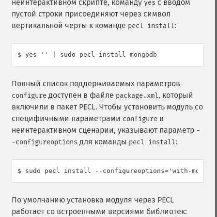
неинтерактивном скрипте, команду
с вводом
yes
пустой строки присоединяют через символ
вертикальной черты к команде
:
pecl install
$ yes '' | sudo pecl install mongodb
Полный список поддерживаемых параметров
доступен в файле
, который
configure
package.xml
включили в пакет PECL. Чтобы установить модуль со
специфичными параметрами
в
configure
неинтерактивном сценарии, указывают параметр
-
для команды
:
-configureoptions
pecl install
$ sudo pecl install --configureoptions='with-mongod
По умолчанию установка модуля через PECL
работает со встроенными версиями библиотек: