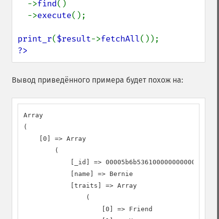
->
find
()

  ->
execute
();

print_r
(
$result
->
fetchAll
?>
Вывод приведённого примера будет похож на:
Array

(

    [0] => Array

        (

            [_id] => 00005b6b5361000000000000010d

            [name] => Bernie

            [traits] => Array

                (

                    [0] => Friend
