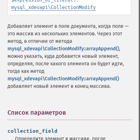
mysql_xdevapi\CollectionModify
Добавляет элемент в поле документа, когда поле —
это массив из нескольких элементов. Через этот
метод, в отличие от метода
mysql_xdevapi\CollectionModify::arrayAppend()
,
можно указать, куда добавится новый элемент,
определяя, после какого элемента он будет идти,
тогда как метод
mysql_xdevapi\CollectionModify::arrayAppend()
добавляет новый элемент в конец массива.
Список параметров
¶
collection_field
Определите элемент в массиве, после