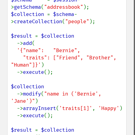
>
getSchema
(
"addressbook"
$collection 
= 
$schema
-
>
createCollection
(
"people"
);

$result 
= 
$collection

->
add
(

'{"name":   "Bernie",

    "traits": ["Friend", "Brother", 
"Human"]}'
)

  ->
execute
();

$collection

->
modify
(
"name in ('Bernie', 
'Jane')"
)

  ->
arrayInsert
(
'traits[1]'
, 
'Happy'
)

  ->
execute
();

$result 
= 
$collection
