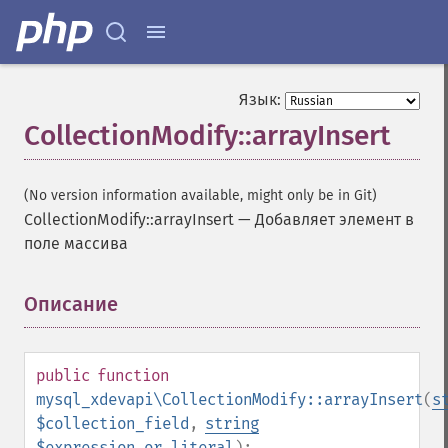
Язык:
CollectionModify::arrayInsert
(No version information available, might only be in Git)
CollectionModify::arrayInsert
—
Добавляет элемент в
поле массива
Описание
¶
public
function
mysql_xdevapi\CollectionModify::arrayInsert
(
s
$collection_field
,
string
$expression_or_literal
):