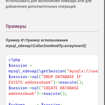
использовать для выполнения команды или для
добавления дополнительных операций.
Примеры
¶
Пример #1 Пример использования
mysql_xdevapi\CollectionModify::arrayInsert()
<?php

$session 
= 
mysql_xdevapi\getSession
(
"mysqlx://user:p
$session
->
sql
(
"DROP DATABASE IF 
EXISTS addressbook"
)->
execute
$session
->
sql
(
"CREATE DATABASE 
addressbook"
)->
execute
();

$schema     
= 
$session
-