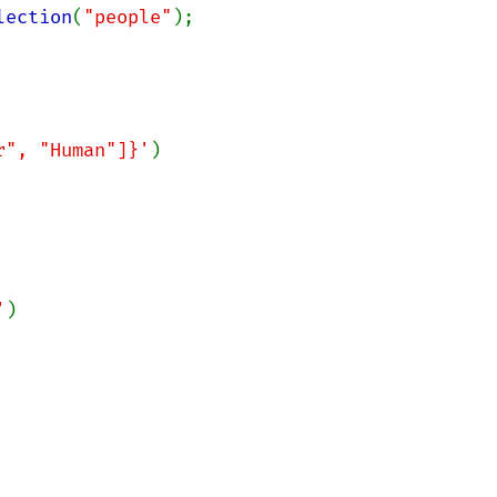
lection
(
"people"
);

er", "Human"]}'
)

'
)
