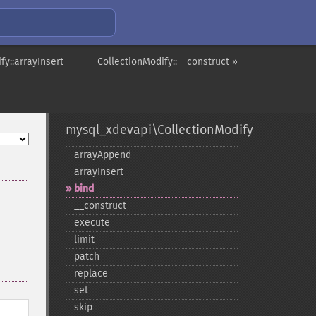
fy::arrayInsert
CollectionModify::__construct »
mysql_xdevapi\CollectionModify
arrayAppend
arrayInsert
bind
_​_​construct
execute
limit
patch
replace
set
skip