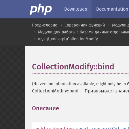
Downloads
Documentation
Предисловие
Справочник функций
Модули 
Модули для работы с базами данных отдельны
mysql_xdevapi\CollectionModify
CollectionModify::bind
(No version information available, might only be in G
CollectionModify::bind
—
Привязывает значен
Описание
¶
public
function
mysql_xdevapi\Collec