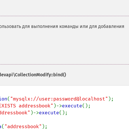
спользовать для выполнения команды или для добавления
evapi\CollectionModify::bind()
ion
(
"mysqlx://user:password@localhost"
EXISTS addressbook"
)->
execute
ddressbook"
)->
execute
();

a
(
"addressbook"