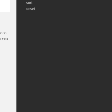
sort
unset
бого
иска