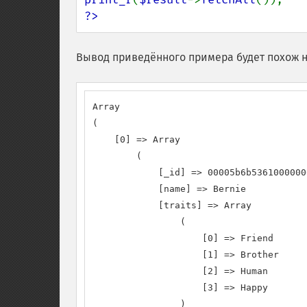
?>
Вывод приведённого примера будет похож н
Array

(

    [0] => Array

        (

            [_id] => 00005b6b5361000000
            [name] => Bernie

            [traits] => Array

                (

                    [0] => Friend

                    [1] => Brother

                    [2] => Human

                    [3] => Happy

                )
