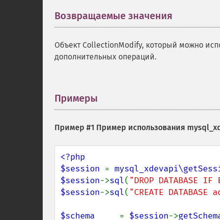
Возвращаемые значения
¶
Объект CollectionModify, который можно и
дополнительных операций.
Примеры
¶
Пример #1 Пример использования
mysql_xd
<?php

$session 
= 
mysql_xdevapi\getSess
$session
->
sql
(
"DROP DATABASE IF 
$session
->
sql
(
"CREATE DATABASE a
$schema     
= 
$session
->
getSchem