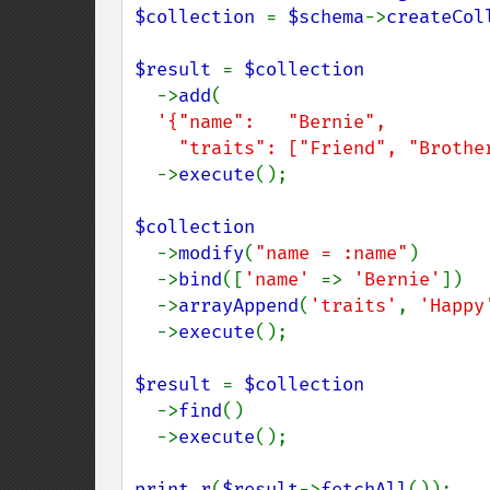
$collection 
= 
$schema
->
createCol
$result 
= 
$collection

->
add
(

'{"name":   "Bernie",

    "traits": ["Friend", "Broth
  ->
execute
();

$collection

->
modify
(
"name = :name"
)

  ->
bind
([
'name' 
=> 
'Bernie'
])

  ->
arrayAppend
(
'traits'
, 
'Happy
  ->
execute
();

$result 
= 
$collection

->
find
()

  ->
execute
();

print_r
(
$result
->
fetchAll