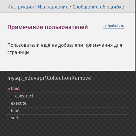
Инструкция
•
Исправление
•
Сообщение об ошибке
＋
Примечания пользователей
Добавить
Пользователи ещё не добавляли примечания для
страницы
mysql_xdevapi\CollectionRemove
bind
_​_​construct
execute
limit
sort