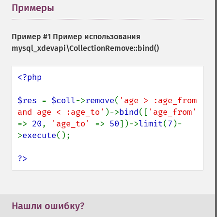
Примеры
¶
Пример #1 Пример использования
mysql_xdevapi\CollectionRemove::bind()
<?php

$res 
= 
$coll
->
remove
(
'age > :age_from 
and age < :age_to'
)->
bind
([
'age_from' 
=> 
20
, 
'age_to' 
=> 
50
])->
limit
(
7
)-
>
execute
();

?>
Нашли ошибку?