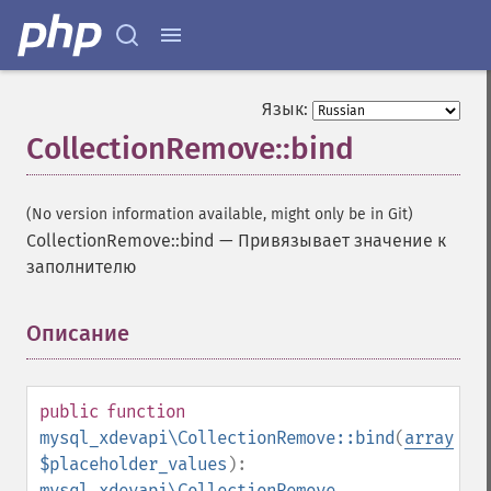
Язык:
CollectionRemove::bind
(No version information available, might only be in Git)
CollectionRemove::bind
—
Привязывает значение к
заполнителю
Описание
¶
public
function
mysql_xdevapi\CollectionRemove::bind
(
array
$placeholder_values
):
mysql_xdevapi\CollectionRemove