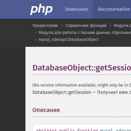
Downloads
Documentation
Предисловие
Справочник функций
Модули 
Модули для работы с базами данных отдельны
mysql_xdevapi\DatabaseObject
DatabaseObject::getSessi
(No version information available, might only be in G
DatabaseObject::getSession
—
Получает имя 
Описание
¶
abstract
public
function
mysql_xdeva