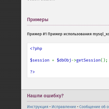
Примеры
¶
Пример #1 Пример использования
mysql_xd
<?php

$session 
= 
$dbObj
->
getSession
();

?>
Нашли ошибку?
Инструкция
•
Исправление
•
Сообщение об 