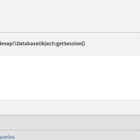
evapi\DatabaseObject::getSession()
ошибке