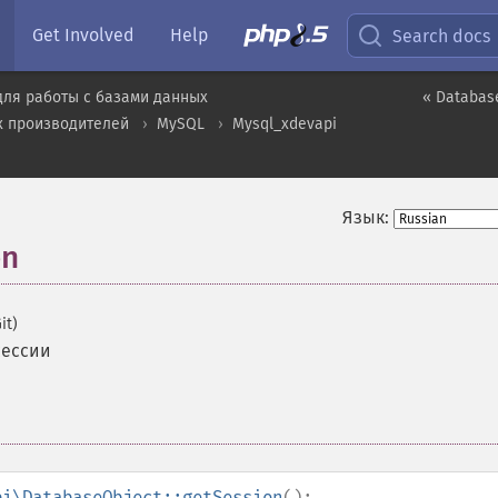
Get Involved
Help
Search docs
для работы с базами данных
« Databas
х производителей
MySQL
Mysql_xdevapi
Язык:
on
it)
сессии
pi\DatabaseObject::getSession
():