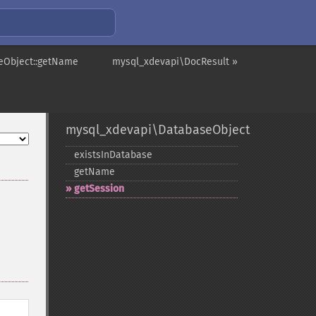
eObject::getName
mysql_xdevapi\DocResult »
mysql_xdevapi\DatabaseObject
existsInDatabase
getName
getSession