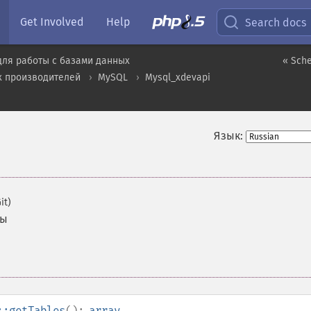
Get Involved
Help
Search docs
для работы с базами данных
« Sche
х производителей
MySQL
Mysql_xdevapi
Язык:
it)
мы
::getTables
():
array