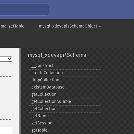
ma::getTable
mysql_xdevapi\SchemaObject »
mysql_xdevapi\Schema
_​_​construct
createCollection
dropCollection
existsInDatabase
getCollection
getCollectionAsTable
getCollections
getName
getSession
getTable