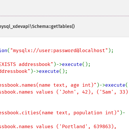
ysql_xdevapi\Schema::getTables()
ion
(
"mysqlx://user:password@localhost"
);

EXISTS addressbook"
)->
execute
ddressbook"
)->
execute
();

essbook.names(name text, age int)"
)->
execute
ssbook.names values ('John', 42), ('Sam', 33)
essbook.cities(name text, population int)"
)-
ssbook.names values ('Portland', 639863), 