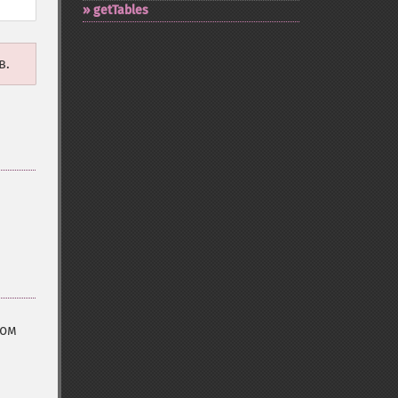
getTables
в.
том