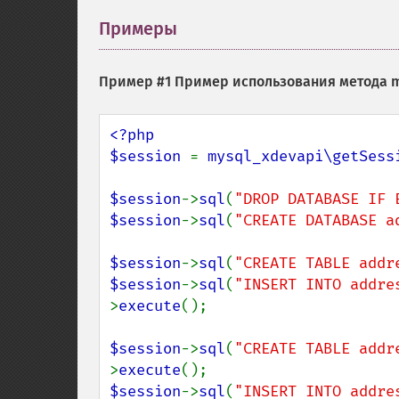
Примеры
¶
Пример #1 Пример использования метода
m
<?php

$session 
= 
mysql_xdevapi\getSess
$session
->
sql
(
"DROP DATABASE IF 
$session
->
sql
(
"CREATE DATABASE a
$session
->
sql
(
"CREATE TABLE addr
$session
->
sql
(
"INSERT INTO addre
>
execute
();

$session
->
sql
(
"CREATE TABLE addr
>
execute
$session
->
sql
(
"INSERT INTO addre