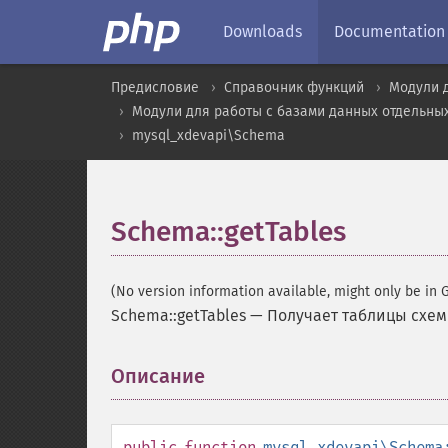
Downloads
Documentation
Предисловие
Справочник функций
Модули 
Модули для работы с базами данных отдельны
mysql_xdevapi\Schema
Schema::getTables
(No version information available, might only be in G
Schema::getTables
—
Получает таблицы схе
Описание
¶
public
function
mysql_xdevapi\Schema