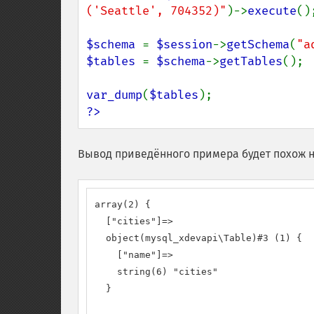
('Seattle', 704352)"
)->
execute
();
$schema 
= 
$session
->
getSchema
(
"a
$tables 
= 
$schema
->
getTables
();

var_dump
(
$tables
?>
Вывод приведённого примера будет похож н
array(2) {

  ["cities"]=>

  object(mysql_xdevapi\Table)#3 (1) {

    ["name"]=>

    string(6) "cities"

  }
