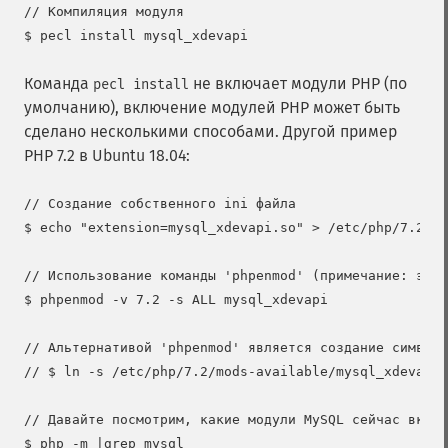
// Компиляция модуля

Команда
не включает модули PHP (по
pecl install
умолчанию), включение модулей PHP может быть
сделано несколькими способами. Другой пример
PHP 7.2 в Ubuntu 18.04:
// Создание собственного ini файла

$ echo "extension=mysql_xdevapi.so" > /etc/php/7.2/mo
// Использование команды 'phpenmod' (примечание: это 
$ phpenmod -v 7.2 -s ALL mysql_xdevapi

// Альтернативой 'phpenmod' является создание символи
// $ ln -s /etc/php/7.2/mods-available/mysql_xdevapi.
// Давайте посмотрим, какие модули MySQL сейчас включ
$ php -m |grep mysql
