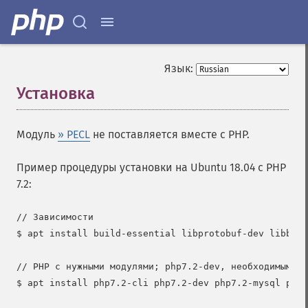
Язык:
Установка
¶
Модуль
» PECL
не поставляется вместе с PHP.
Пример процедуры установки на Ubuntu 18.04 с PHP
7.2:
// Зависимости

$ apt install build-essential libprotobuf-dev libboos
// PHP с нужными модулями; php7.2-dev, необходимым дл
$ apt install php7.2-cli php7.2-dev php7.2-mysql php7