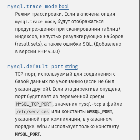
mysql.trace_mode
bool
Режим трассировки. Если включена опция
, будут отображаться
mysql.trace_mode
предупреждения при сканировании таблиц/
индексов, непустых результирующих наборов
(result sets), а также ошибки SQL. (Добавлено
в версии PHP 4.3.0)
mysql.default_port
string
TCP-порт, используемый для соединения с
базой данных по умолчанию (если не был
указан другой). Если эта директива опущена,
порт будет взят из переменной среды
, значения
в файле
MYSQL_TCP_PORT
mysql-tcp
или константы
,
/etc/services
MYSQL_PORT
указанной при компиляции, в указанном
порядке. Win32 использует только константу
.
MYSQL_PORT