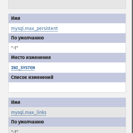
mysql.max_persistent
"-1"
INI_SYSTEM
mysql.max_links
"-1"