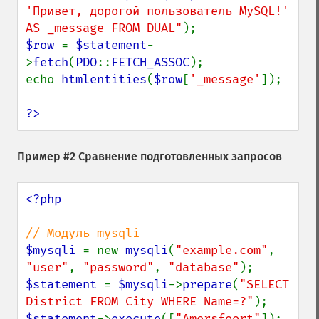
'Привет, дорогой пользователь MySQL!' 
AS _message FROM DUAL"
$row 
= 
$statement
-
>
fetch
(
PDO
::
FETCH_ASSOC
);

echo 
htmlentities
(
$row
[
'_message'
]);

?>
Пример #2 Сравнение подготовленных запросов
<?php

$mysqli 
= new 
mysqli
(
"example.com"
, 
"user"
, 
"password"
, 
"database"
$statement 
= 
$mysqli
->
prepare
(
"SELECT 
District FROM City WHERE Name=?"
$statement
->
execute
([
"Amersfoort"