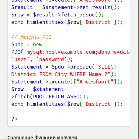
$result 
= 
$statement
->
get_result
$row 
= 
$result
->
fetch_assoc
();

echo 
htmlentities
(
$row
[
'District'
]);

$pdo 
= new 
PDO
(
'mysql:host=example.com;dbname=databa
'user'
, 
'password'
$statement 
= 
$pdo
->
prepare
(
"SELECT 
District FROM City WHERE Name=?"
$statement
->
execute
([
"Amersfoort"
$row 
= 
$statement
-
>
fetch
(
PDO
::
FETCH_ASSOC
);

echo 
htmlentities
(
$row
[
'District'
]);

?>
Сравнение функций модулей