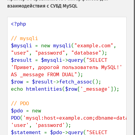
взаимодействия с СУБД MySQL
<?php

$mysqli 
= new 
mysqli
(
"example.com"
, 
"user"
, 
"password"
, 
"database"
$result 
= 
$mysqli
->
query
(
"SELECT 
'Привет, дорогой пользователь MySQL!' 
AS _message FROM DUAL"
$row 
= 
$result
->
fetch_assoc
();

echo 
htmlentities
(
$row
[
'_message'
]);

$pdo 
= new 
PDO
(
'mysql:host=example.com;dbname=databa
'user'
, 
'password'
$statement 
= 
$pdo
->
query
(
"SELECT 