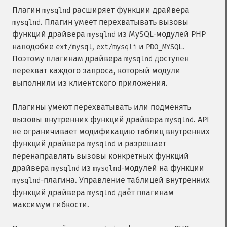
Плагин
расширяет функции драйвера
mysqlnd
. Плагин умеет перехватывать вызовы
mysqlnd
функций драйвера
из MySQL-модулей PHP
mysqlnd
наподобие
,
и
.
ext/mysql
ext/mysqli
PDO_MYSQL
Поэтому плагинам драйвера
доступен
mysqlnd
перехват каждого запроса, который модули
выполнили из клиентского приложения.
Плагины умеют перехватывать или подменять
вызовы внутренних функций драйвера
. API
mysqlnd
не ограничивает модификацию таблиц внутренних
функций драйвера
и разрешает
mysqlnd
перенаправлять вызовы конкретных функций
драйвера
из
-модулей на функции
mysqlnd
mysqlnd
-плагина. Управление таблицей внутренних
mysqlnd
функций драйвера
даёт плагинам
mysqlnd
максимум гибкости.