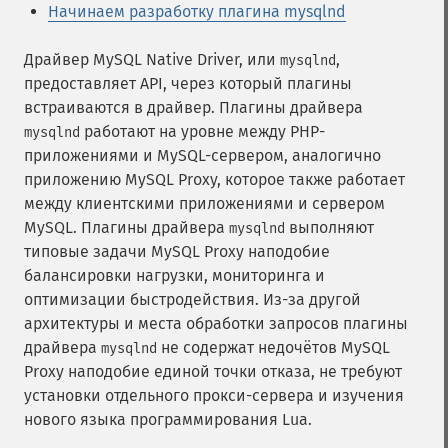
Начинаем разработку плагина mysqlnd
Драйвер MySQL Native Driver, или
,
mysqlnd
предоставляет API, через который плагины
встраиваются в драйвер. Плагины драйвера
работают на уровне между PHP-
mysqlnd
приложениями и MySQL-сервером, аналогично
приложению MySQL Proxy, которое также работает
между клиентскими приложениями и сервером
MySQL. Плагины драйвера
выполняют
mysqlnd
типовые задачи MySQL Proxy наподобие
балансировки нагрузки, мониторинга и
оптимизации быстродействия. Из-за другой
архитектуры и места обработки запросов плагины
драйвера
не содержат недочётов MySQL
mysqlnd
Proxy наподобие единой точки отказа, не требуют
установки отдельного прокси-сервера и изучения
нового языка программирования Lua.