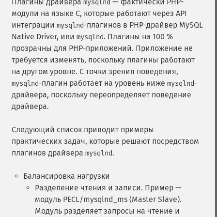
Плагины драйвера
— фактически PHP-
mysqlnd
модули на языке C, которые работают через API
интеграции
-плагинов в PHP-драйвер MySQL
mysqlnd
Native Driver, или
. Плагины на 100 %
mysqlnd
прозрачны для PHP-приложений. Приложение не
требуется изменять, поскольку плагины работают
на другом уровне. С точки зрения поведения,
-плагин работает на уровень ниже
-
mysqlnd
mysqlnd
драйвера, поскольку переопределяет поведение
драйвера.
Следующий список приводит примеры
практических задач, которые решают посредством
плагинов драйвера
.
mysqlnd
Балансировка нагрузки
Разделение чтения и записи. Пример —
модуль PECL/mysqlnd_ms (Master Slave).
Модуль разделяет запросы на чтение и