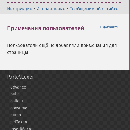
Инструкция
•
Исправление
•
Сообщение об ошибке
＋
Примечания пользователей
Добавить
Пользователи ещё не добавляли примечания для
страницы
Parle\Lexer
advance
build
callout
consume
dump
getToken
insertMacro