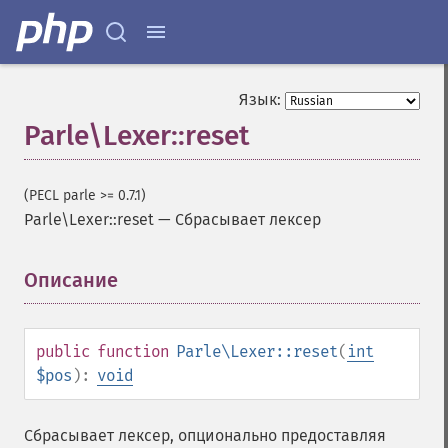
Язык:
Parle\Lexer::reset
(PECL parle >= 0.7.1)
Parle\Lexer::reset
—
Сбрасывает лексер
Описание
¶
public
function
Parle\Lexer::reset
(
int
$pos
):
void
Сбрасывает лексер, опционально предоставляя