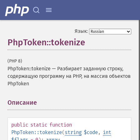
Язык:
PhpToken::tokenize
(PHP 8)
PhpToken::tokenize
—
Разбирает заданную строку,
содержащую программу на PHP, на массив объектов
PhpToken
Описание
¶
public
static
function
PhpToken::tokenize
(
string
$code
,
int
$flags
= 0
):
array