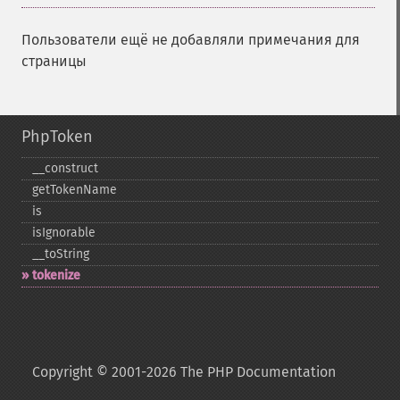
Пользователи ещё не добавляли примечания для
страницы
PhpToken
_​_​construct
getTokenName
is
isIgnorable
_​_​toString
tokenize
Copyright © 2001-2026 The PHP Documentation