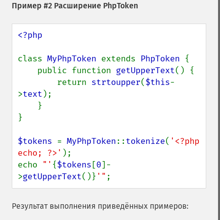
Пример #2 Расширение PhpToken
<?php

class 
MyPhpToken 
extends 
PhpToken 
{

    public function 
getUpperText
() {

        return 
strtoupper
(
$this
-
>
text
);

    }

}

$tokens 
= 
MyPhpToken
::
tokenize
(
'<?php 
echo; ?>'
);

echo 
"'
{
$tokens
[
0
]-
>
getUpperText
()}
'"
;
Результат выполнения приведённых примеров: