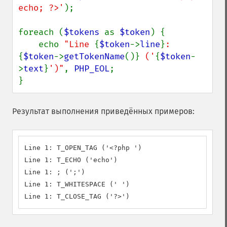
echo; ?>'
);

foreach (
$tokens 
as 
$token
) {

    echo 
"Line 
{
$token
->
line
}
: 
{
$token
->
getTokenName
()}
 ('
{
$token
-
>
text
}
')"
, 
PHP_EOL
;

}
Результат выполнения приведённых примеров:
Line 1: T_OPEN_TAG ('<?php ')

Line 1: T_ECHO ('echo')

Line 1: ; (';')

Line 1: T_WHITESPACE (' ')

Line 1: T_CLOSE_TAG ('?>')