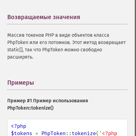
Возвращаемые значения
¶
Массив токенов PHP в виде объектов класса
PhpToken или его потомков. Этот метод возвращает
static[]
, так что PhpToken можно свободно
расширять.
Примеры
¶
Пример #1 Пример использования
PhpToken::tokenize()
<?php

$tokens 
= 
PhpToken
::
tokenize
(
'<?php 