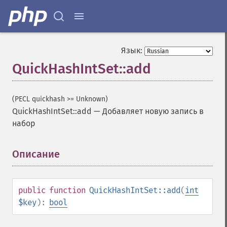
Язык:
QuickHashIntSet::add
(PECL quickhash >= Unknown)
QuickHashIntSet::add
—
Добавляет новую запись в
набор
Описание
¶
public
function
QuickHashIntSet::add
(
int
$key
):
bool