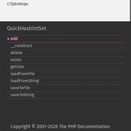
страницы
QuickHashIntSet
add
_​_​construct
delete
exists
getSize
loadFromFile
loadFromString
saveToFile
saveToString
Copyright © 2001-2026 The PHP Documentation