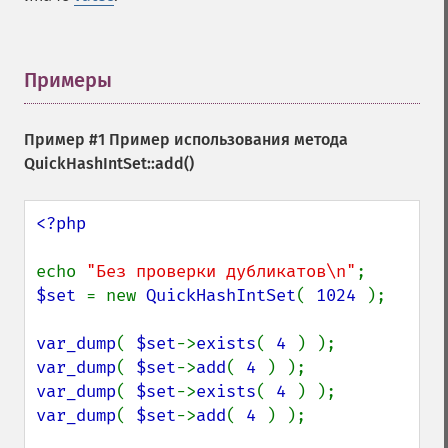
Примеры
¶
Пример #1 Пример использования метода
QuickHashIntSet::add()
<?php

echo 
"Без проверки дубликатов\n"
$set 
= new 
QuickHashIntSet
( 
1024 
);

var_dump
( 
$set
->
exists
( 
4 
var_dump
( 
$set
->
add
( 
4 
var_dump
( 
$set
->
exists
( 
4 
var_dump
( 
$set
->
add
( 
4 
) );
