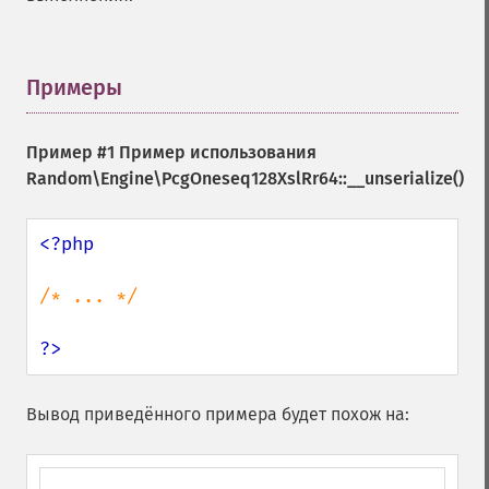
Примеры
¶
Пример #1 Пример использования
Random\Engine\PcgOneseq128XslRr64::__unserialize()
<?php

/* ... */

?>
Вывод приведённого примера будет похож на: