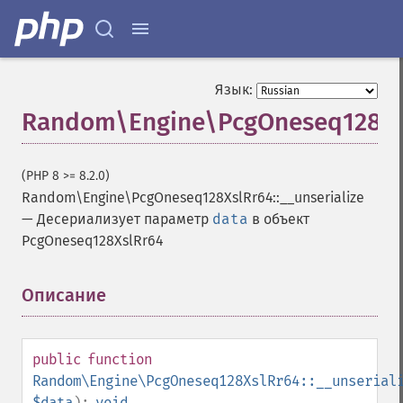
Язык:
Random\Engine\PcgOneseq128XslR
(PHP 8 >= 8.2.0)
Random\Engine\PcgOneseq128XslRr64::__unserialize
—
Десериализует параметр
data
в объект
PcgOneseq128XslRr64
Описание
¶
public
function
Random\Engine\PcgOneseq128XslRr64::__unserial
$data
):
void