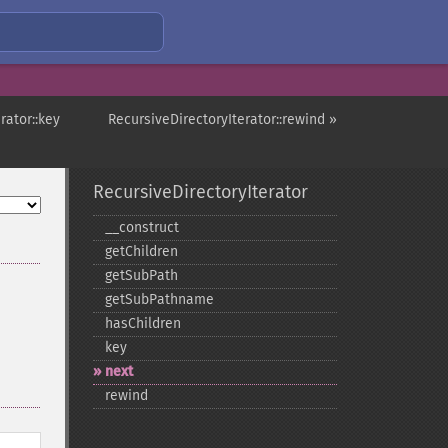
rator::key
RecursiveDirectoryIterator::rewind »
RecursiveDirectoryIterator
_​_​construct
getChildren
getSubPath
getSubPathname
hasChildren
key
next
rewind