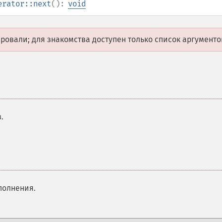
erator::next
():
void
овали; для знакомства доступен только список аргументо
.
полнения.