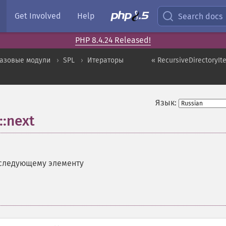
Get Involved
Help
Search docs
PHP 8.4.24 Released!
базовые модули
SPL
Итераторы
« RecursiveDirectoryIte
Язык:
::next
 следующему элементу