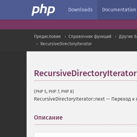
Downloads
Documentation
Предисловие
Справочник функций
Другие 
RecursiveDirectoryIterator
RecursiveDirectoryIterator
(PHP 5, PHP 7, PHP 8)
RecursiveDirectoryIterator::next
—
Переход к
Описание
¶